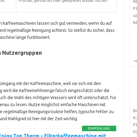
tes
Frisches, gefiltertes oder geeignetes Wasser nutzen
M
F
u
b
on Kaffeemaschinen lassen sich gut vermeiden, wenn du auf
nd regelmäßige Reinigung achtest. So stellst du sicher, dass
schine lange funktioniert.
n Nutzergruppen
*
A
 Umgang mit der Kaffeemaschine, weil sie sich mit den
g wird die Kaffeemehlmenge falsch eingeschätzt oder die
uch die Wahl des richtigen Wassers wird oft unterschätzt. Für
g genau zu lesen. Nutze möglichst einfache Maschinen mit
B
e regelmäßige Reinigungsroutine helfen, typische Fehler zu
K
d Mahlgrad ist hier mit der Zeit wichtig.
F
EMPFEHLUNG
f
Enjoy Top Therm – Filterkaffeemaschine mit