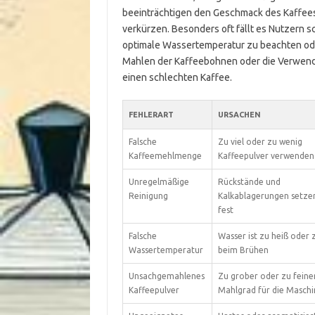
beeinträchtigen den Geschmack des Kaffee
verkürzen. Besonders oft fällt es Nutzern 
optimale Wassertemperatur zu beachten ode
Mahlen der Kaffeebohnen oder die Verwend
einen schlechten Kaffee.
FEHLERART
URSACHEN
Falsche
Zu viel oder zu wenig
Kaffeemehlmenge
Kaffeepulver verwenden
Unregelmäßige
Rückstände und
Reinigung
Kalkablagerungen setzen
fest
Falsche
Wasser ist zu heiß oder z
Wassertemperatur
beim Brühen
Unsachgemahlenes
Zu grober oder zu feine
Kaffeepulver
Mahlgrad für die Maschi