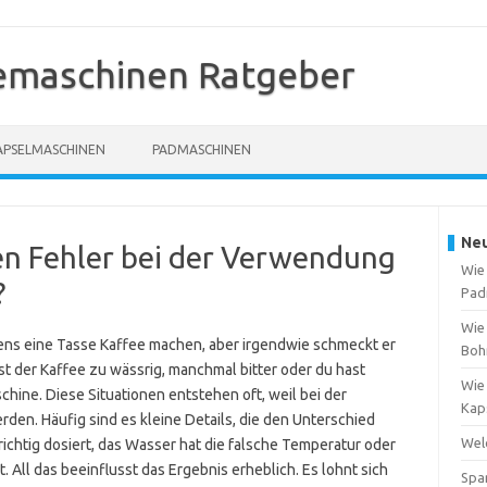
emaschinen Ratgeber
APSELMASCHINEN
PADMASCHINEN
Neu
en Fehler bei der Verwendung
Wie
?
Pad
Wie
ens eine Tasse Kaffee machen, aber irgendwie schmeckt er
Boh
 ist der Kaffee zu wässrig, manchmal bitter oder du hast
Wie 
hine. Diese Situationen entstehen oft, weil bei der
Kap
en. Häufig sind es kleine Details, die den Unterschied
Welc
richtig dosiert, das Wasser hat die falsche Temperatur oder
. All das beeinflusst das Ergebnis erheblich. Es lohnt sich
Spa