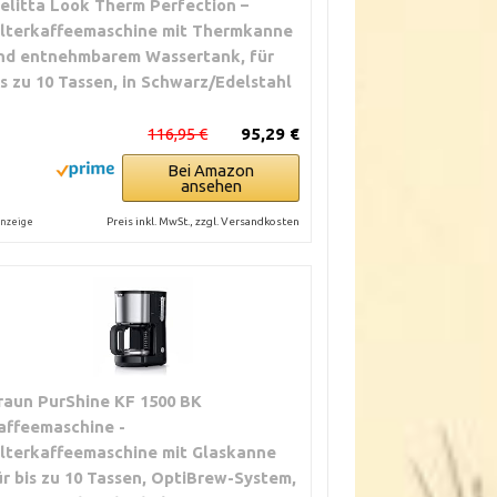
elitta Look Therm Perfection –
ilterkaffeemaschine mit Thermkanne
nd entnehmbarem Wassertank, für
is zu 10 Tassen, in Schwarz/Edelstahl
116,95 €
95,29 €
Bei Amazon
ansehen
Preis inkl. MwSt., zzgl. Versandkosten
nzeige
raun PurShine KF 1500 BK
affeemaschine -
ilterkaffeemaschine mit Glaskanne
ür bis zu 10 Tassen, OptiBrew-System,