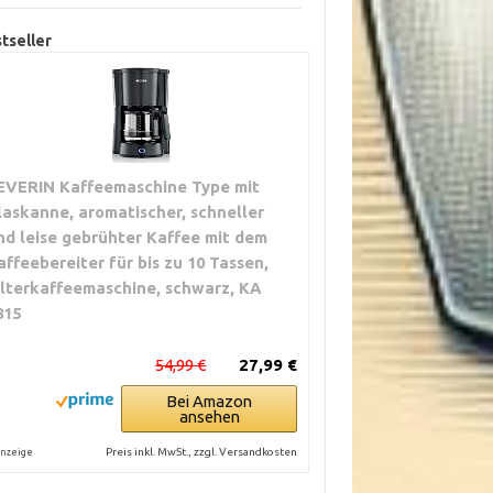
tseller
EVERIN Kaffeemaschine Type mit
laskanne, aromatischer, schneller
nd leise gebrühter Kaffee mit dem
affeebereiter für bis zu 10 Tassen,
ilterkaffeemaschine, schwarz, KA
815
54,99 €
27,99 €
Bei Amazon
ansehen
Preis inkl. MwSt., zzgl. Versandkosten
nzeige