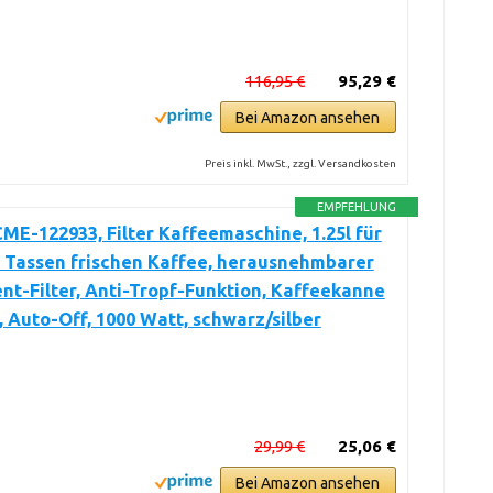
116,95 €
95,29 €
Bei Amazon ansehen
Preis inkl. MwSt., zzgl. Versandkosten
EMPFEHLUNG
ME-122933, Filter Kaffeemaschine, 1.25l für
0 Tassen frischen Kaffee, herausnehmbarer
t-Filter, Anti-Tropf-Funktion, Kaffeekanne
, Auto-Off, 1000 Watt, schwarz/silber
29,99 €
25,06 €
Bei Amazon ansehen