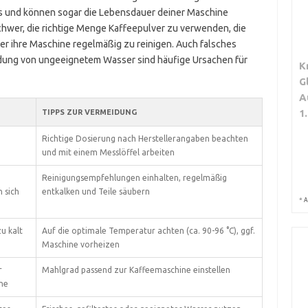
s und können sogar die Lebensdauer deiner Maschine
schwer, die richtige Menge Kaffeepulver zu verwenden, die
r ihre Maschine regelmäßig zu reinigen. Auch falsches
ung von ungeeignetem Wasser sind häufige Ursachen für
K
G
A
1
TIPPS ZUR VERMEIDUNG
Richtige Dosierung nach Herstellerangaben beachten
und mit einem Messlöffel arbeiten
Reinigungsempfehlungen einhalten, regelmäßig
 sich
entkalken und Teile säubern
*
A
u kalt
Auf die optimale Temperatur achten (ca. 90-96 °C), ggf.
Maschine vorheizen
r
Mahlgrad passend zur Kaffeemaschine einstellen
ne