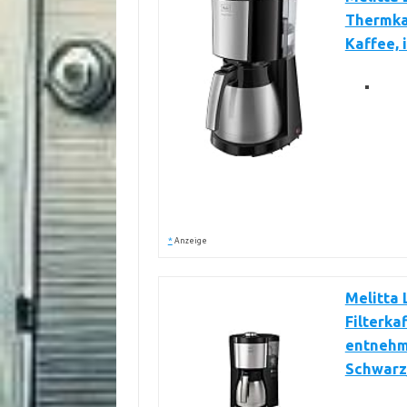
Thermkan
Kaffee, 
*
Anzeige
Melitta 
Filterk
entnehmb
Schwarz