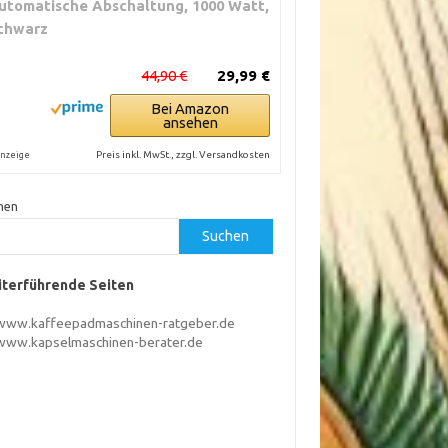
utomatische Abschaltung, 1000 Watt,
chwarz
44,90 €
29,99 €
Bei Amazon
ansehen
Preis inkl. MwSt., zzgl. Versandkosten
nzeige
hen
Suchen
terführende Seiten
www.kaffeepadmaschinen-ratgeber.de
www.kapselmaschinen-berater.de