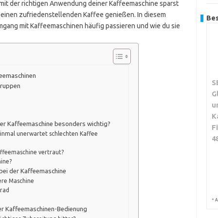
 mit der richtigen Anwendung deiner Kaffeemaschine sparst
h einen zufriedenstellenden Kaffee genießen. In diesem
Bes
mgang mit Kaffeemaschinen häufig passieren und wie du sie
feemaschinen
S
gruppen
G
u
K
der Kaffeemaschine besonders wichtig?
F
einmal unerwartet schlechten Kaffee
4
affeemaschine vertraut?
ine?
 bei der Kaffeemaschine
ere Maschine
grad
*
A
 der Kaffeemaschinen-Bedienung