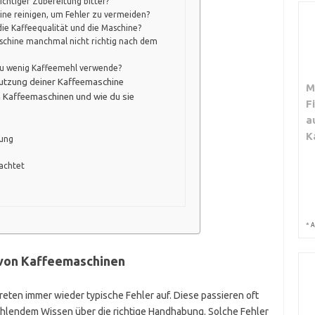
chtiger Zubereitung bitter?
ine reinigen, um Fehler zu vermeiden?
die Kaffeequalität und die Maschine?
chine manchmal nicht richtig nach dem
 zu wenig Kaffeemehl verwende?
nutzung deiner Kaffeemaschine
M
 Kaffeemaschinen und wie du sie
F
a
K
gung
achtet
*
A
 von Kaffeemaschinen
ten immer wieder typische Fehler auf. Diese passieren oft
hlendem Wissen über die richtige Handhabung. Solche Fehler