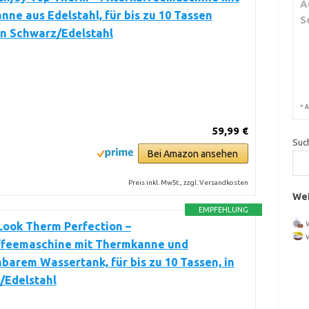
A
ne aus Edelstahl, für bis zu 10 Tassen
S
in Schwarz/Edelstahl
*
A
59,99 €
Suc
Bei Amazon ansehen
Preis inkl. MwSt., zzgl. Versandkosten
Wei
EMPFEHLUNG
Look Therm Perfection –
affeemaschine mit Thermkanne und
arem Wassertank, für bis zu 10 Tassen, in
/Edelstahl