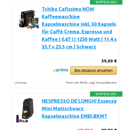
EMPFEHLUNG
Tchibo Cafissimo NOW
Kaffeemaschine
Kapselmaschine inkl. 30 Kapseln
für Caffè Crema, Espresso und
Kaffee | 0,67 l | 1250 Watt | 11,4 x
33,7 x 23,5 cm | Schwarz
39,00 €
Bei Amazon ansehen
*
Preis inkl. MwSt., zzgl. Versandkosten
Anzeige
EMPFEHLUNG
NESPRESSO DE’LONGHI Essenza
Mini Mattschwarz
Kapselmaschine EN85.BKMT