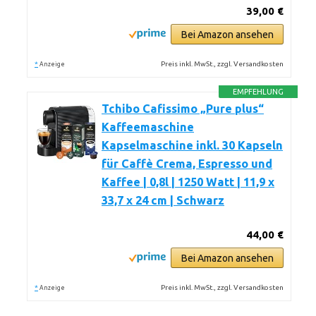
39,00 €
Bei Amazon ansehen
*
Preis inkl. MwSt., zzgl. Versandkosten
Anzeige
EMPFEHLUNG
Tchibo Cafissimo „Pure plus“
Kaffeemaschine
Kapselmaschine inkl. 30 Kapseln
für Caffè Crema, Espresso und
Kaffee | 0,8l | 1250 Watt | 11,9 x
33,7 x 24 cm | Schwarz
44,00 €
Bei Amazon ansehen
*
Preis inkl. MwSt., zzgl. Versandkosten
Anzeige