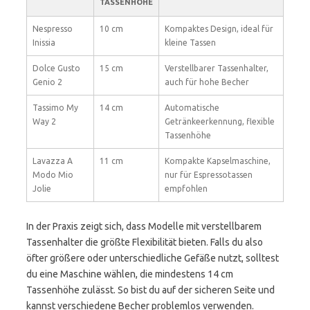
TASSENHÖHE
Nespresso
10 cm
Kompaktes Design, ideal für
Inissia
kleine Tassen
Dolce Gusto
15 cm
Verstellbarer Tassenhalter,
Genio 2
auch für hohe Becher
Tassimo My
14 cm
Automatische
Way 2
Getränkeerkennung, flexible
Tassenhöhe
Lavazza A
11 cm
Kompakte Kapselmaschine,
Modo Mio
nur für Espressotassen
Jolie
empfohlen
In der Praxis zeigt sich, dass Modelle mit verstellbarem
Tassenhalter die größte Flexibilität bieten. Falls du also
öfter größere oder unterschiedliche Gefäße nutzt, solltest
du eine Maschine wählen, die mindestens 14 cm
Tassenhöhe zulässt. So bist du auf der sicheren Seite und
kannst verschiedene Becher problemlos verwenden.