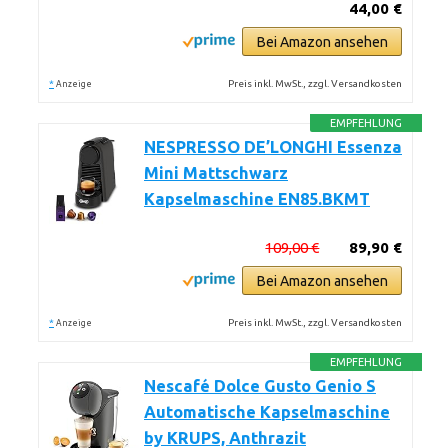
44,00 €
Bei Amazon ansehen
*
Preis inkl. MwSt., zzgl. Versandkosten
Anzeige
EMPFEHLUNG
NESPRESSO DE’LONGHI Essenza
Mini Mattschwarz
Kapselmaschine EN85.BKMT
109,00 €
89,90 €
Bei Amazon ansehen
*
Preis inkl. MwSt., zzgl. Versandkosten
Anzeige
EMPFEHLUNG
Nescafé Dolce Gusto Genio S
Automatische Kapselmaschine
by KRUPS, Anthrazit