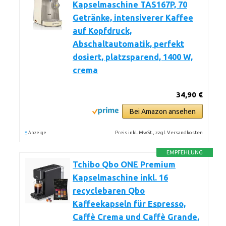
Kapselmaschine TAS167P, 70
Getränke, intensiverer Kaffee
auf Kopfdruck,
Abschaltautomatik, perfekt
dosiert, platzsparend, 1400 W,
crema
34,90 €
Bei Amazon ansehen
*
Preis inkl. MwSt., zzgl. Versandkosten
Anzeige
EMPFEHLUNG
Tchibo Qbo ONE Premium
Kapselmaschine inkl. 16
recyclebaren Qbo
Kaffeekapseln für Espresso,
Caffè Crema und Caffè Grande,