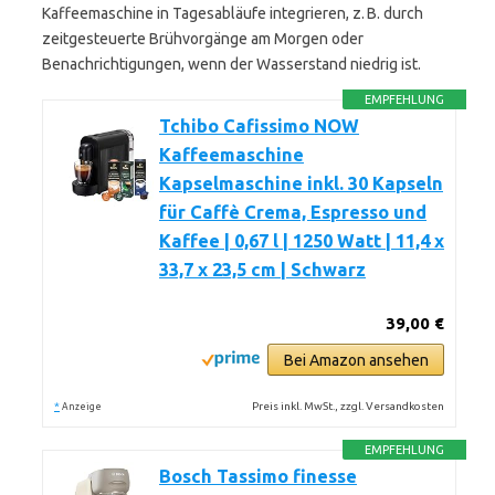
Kaffeemaschine in Tagesabläufe integrieren, z. B. durch
zeitgesteuerte Brühvorgänge am Morgen oder
Benachrichtigungen, wenn der Wasserstand niedrig ist.
EMPFEHLUNG
Tchibo Cafissimo NOW
Kaffeemaschine
Kapselmaschine inkl. 30 Kapseln
für Caffè Crema, Espresso und
Kaffee | 0,67 l | 1250 Watt | 11,4 x
33,7 x 23,5 cm | Schwarz
39,00 €
Bei Amazon ansehen
*
Preis inkl. MwSt., zzgl. Versandkosten
Anzeige
EMPFEHLUNG
Bosch Tassimo finesse