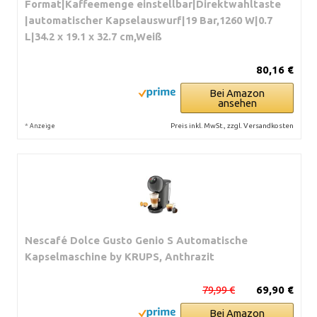
Format|Kaffeemenge einstellbar|Direktwahltaste
|automatischer Kapselauswurf|19 Bar,1260 W|0.7
L|34.2 x 19.1 x 32.7 cm,Weiß
80,16 €
Bei Amazon
ansehen
*
Preis inkl. MwSt., zzgl. Versandkosten
Anzeige
Nescafé Dolce Gusto Genio S Automatische
Kapselmaschine by KRUPS, Anthrazit
79,99 €
69,90 €
Bei Amazon