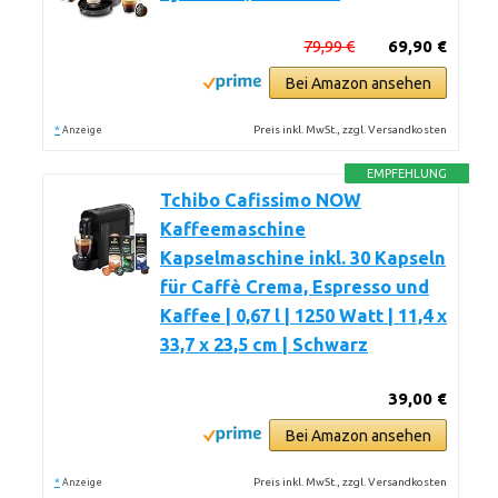
79,99 €
69,90 €
Bei Amazon ansehen
*
Preis inkl. MwSt., zzgl. Versandkosten
Anzeige
EMPFEHLUNG
Tchibo Cafissimo NOW
Kaffeemaschine
Kapselmaschine inkl. 30 Kapseln
für Caffè Crema, Espresso und
Kaffee | 0,67 l | 1250 Watt | 11,4 x
33,7 x 23,5 cm | Schwarz
39,00 €
Bei Amazon ansehen
*
Preis inkl. MwSt., zzgl. Versandkosten
Anzeige