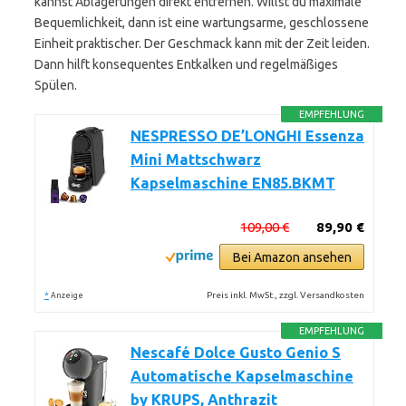
kannst Ablagerungen direkt entfernen. Willst du maximale
Bequemlichkeit, dann ist eine wartungsarme, geschlossene
Einheit praktischer. Der Geschmack kann mit der Zeit leiden.
Dann hilft konsequentes Entkalken und regelmäßiges
Spülen.
EMPFEHLUNG
NESPRESSO DE’LONGHI Essenza
Mini Mattschwarz
Kapselmaschine EN85.BKMT
109,00 €
89,90 €
Bei Amazon ansehen
*
Preis inkl. MwSt., zzgl. Versandkosten
Anzeige
EMPFEHLUNG
Nescafé Dolce Gusto Genio S
Automatische Kapselmaschine
by KRUPS, Anthrazit