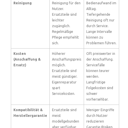
Reinigung
Reinigung für den
Bedienaufwand im
Nutzer.
Alltag.
Ersatzteile sind
Tiefergehende
leichter
Reinigung oft nur
zugänglich.
durch Service.
Regelmäßige
Lange Intervalle
Pflege empfiehlt
können zu
sich.
Problemen führen.
Kosten
Höherer
Oft preiswerter in
(Anschaffung &
Anschaffungspreis
der Anschaffung.
Ersatz)
möglich.
Servicefälle
Ersatzteile sind
können teurer
meist günstiger.
werden.
Eigenreparatur
Langfristige
spart
Folgekosten sind
Servicekosten.
schwer
vorhersehbar.
Kompatibilität &
Ersatzteile sind
Weniger Eingriffe
Herstellergarantie
meist
durch Nutzer
modellgebunden
reduzieren
aber verfügbar.
Garantie-Risiken.