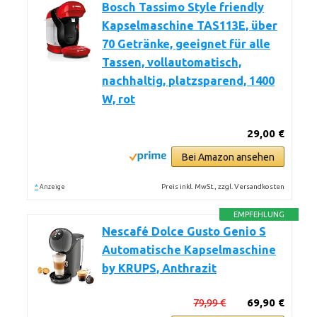
Bosch Tassimo Style friendly
Kapselmaschine TAS113E, über
70 Getränke, geeignet für alle
Tassen, vollautomatisch,
nachhaltig, platzsparend, 1400
W, rot
29,00 €
Bei Amazon ansehen
*
Preis inkl. MwSt., zzgl. Versandkosten
Anzeige
EMPFEHLUNG
Nescafé Dolce Gusto Genio S
Automatische Kapselmaschine
by KRUPS, Anthrazit
79,99 €
69,90 €