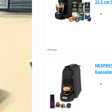
23,5 cm 
*
Anzeige
NESPRES
Kapselm