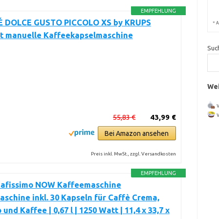
EMPFEHLUNG
 DOLCE GUSTO PICCOLO XS by KRUPS
*
A
it manuelle Kaffeekapselmaschine
Suc
Wei
55,83 €
43,99 €
Bei Amazon ansehen
Preis inkl. MwSt., zzgl. Versandkosten
EMPFEHLUNG
Cafissimo NOW Kaffeemaschine
schine inkl. 30 Kapseln für Caffè Crema,
und Kaffee | 0,67 l | 1250 Watt | 11,4 x 33,7 x