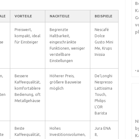
B
K
ALE
VORTEILE
NACHTEILE
BEISPIELE
G
v
Preiswert,
Begrenzte
Nescafé
p
kompakt, ideal
Haltbarkeit,
Dolce
se
für Einsteiger
eingeschränkte
Gusto Mini
Funktionen, weniger
Me, Krups
verstellbare
Inissia
Einstellungen
*
A
n,
Bessere
Höherer Preis,
De’Longhi
Kaffeequalität,
größere Bauweise
Nespresso
komfortablere
möglich
Lattissima
iten
Bedienung, oft
Touch,
Metallgehäuse
Philips
L’OR
Barista
N
b
Beste
Hohes
Jura ENA
rte
Kaffeequalität,
Investitionsvolumen,
8,
K