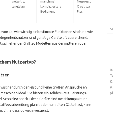
vielseitig,
manchmal
Nespresso
langlebig
kompliziertere
Creatista
Bedienung
Plus
*
A
avon ab, wie wichtig dir bestimmte Funktionen sind und wie
elegenheitsnutzer sind günstige Geräte oft ausreichend.
t sich eher der Griff zu Modellen aus der mittleren oder
lchem Nutzertyp?
B
utzer
T
K
A
 zwischendurch genießt und keine großen Ansprüche an
p
maschinen ideal. Sie bieten ein solides Preis-Leistungs-
iel Schnickschnack. Diese Geräte sind meist kompakt und
Kaffeezubereitung planst oder nur selten Gäste hast, kann
 ohne dass du viel investierst.