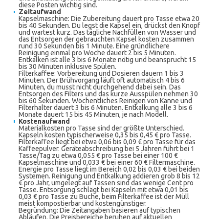
diese Posten wichtig sind.
Zeitaufwand
Kapselmaschine: Die Zubereitung dauert pro Tasse etwa 20
bis 40 Sekunden. Du legst die Kapsel ein, drückst den Knopf
und wartest kurz. Das tägliche Nachfüllen von Wasser und
das Entsorgen der gebrauchten Kapsel kosten zusammen
rund 30 Sekunden bis 1 Minute. Eine gründlichere
Reinigung einmal pro Woche dauert 2 bis 5 Minuten.
Entkalken ist alle 3 bis 6 Monate nötig und beansprucht 15
bis 30 Minuten inklusive Spülen.
Filterkaffee: Vorbereitung und Dosieren dauern 1 bis 3
Minuten. Der Brühvorgang läuft oft automatisch 4 bis 6
Minuten, du musst nicht durchgehend dabei sein. Das
Entsorgen des Filters und das kurze Ausspülen nehmen 30
bis 60 Sekunden. Wöchentliches Reinigen von Kanne und
Filterhalter dauert 3 bis 6 Minuten. Entkalkung alle 3 bis 6
Monate dauert 15 bis 45 Minuten, je nach Modell.
Kostenaufwand
Materialkosten pro Tasse sind der größte Unterschied.
Kapseln kosten typischerweise 0,35 bis 0,45 € pro Tasse.
Filterkaffee liegt bei etwa 0,06 bis 0,09 € pro Tasse für das
Kaffeepulver. Geräteabschreibung bei 5 Jahren führt bei 1
Tasse/Tag zu etwa 0,055 € pro Tasse bei einer 100 €
Kapselmaschine und 0,033 € bei einer 60 € Filtermaschine.
Energie pro Tasse liegt im Bereich 0,02 bis 0,03 € bei beiden
Systemen. Reinigung und Entkalkung addieren grob 8 bis 12
€ pro Jahr, umgelegt auf Tassen sind das wenige Cent pro
Tasse. Entsorgung schlägt bei Kapseln mit etwa 0,01 bis
0,03 € pro Tasse zu Buche, beim Filterkaffee ist der Müll
meist kompostierbar und kostengünstiger.
Begründung: Die Zeitangaben basieren auf typischen
Abläufen. Die Preisbereiche beruhen auf aktuellen