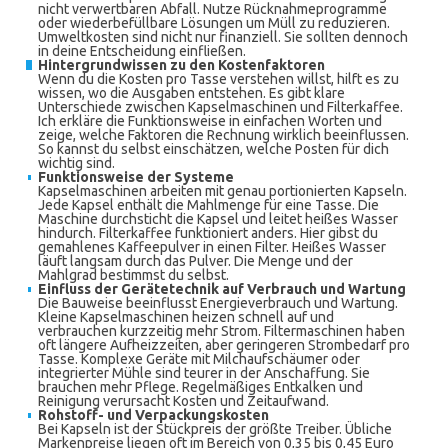
nicht verwertbaren Abfall. Nutze Rücknahmeprogramme
oder wiederbefüllbare Lösungen um Müll zu reduzieren.
Umweltkosten sind nicht nur finanziell. Sie sollten dennoch
in deine Entscheidung einfließen.
Hintergrundwissen zu den Kostenfaktoren
Wenn du die Kosten pro Tasse verstehen willst, hilft es zu
wissen, wo die Ausgaben entstehen. Es gibt klare
Unterschiede zwischen Kapselmaschinen und Filterkaffee.
Ich erkläre die Funktionsweise in einfachen Worten und
zeige, welche Faktoren die Rechnung wirklich beeinflussen.
So kannst du selbst einschätzen, welche Posten für dich
wichtig sind.
Funktionsweise der Systeme
Kapselmaschinen arbeiten mit genau portionierten Kapseln.
Jede Kapsel enthält die Mahlmenge für eine Tasse. Die
Maschine durchsticht die Kapsel und leitet heißes Wasser
hindurch. Filterkaffee funktioniert anders. Hier gibst du
gemahlenes Kaffeepulver in einen Filter. Heißes Wasser
läuft langsam durch das Pulver. Die Menge und der
Mahlgrad bestimmst du selbst.
Einfluss der Gerätetechnik auf Verbrauch und Wartung
Die Bauweise beeinflusst Energieverbrauch und Wartung.
Kleine Kapselmaschinen heizen schnell auf und
verbrauchen kurzzeitig mehr Strom. Filtermaschinen haben
oft längere Aufheizzeiten, aber geringeren Strombedarf pro
Tasse. Komplexe Geräte mit Milchaufschäumer oder
integrierter Mühle sind teurer in der Anschaffung. Sie
brauchen mehr Pflege. Regelmäßiges Entkalken und
Reinigung verursacht Kosten und Zeitaufwand.
Rohstoff- und Verpackungskosten
Bei Kapseln ist der Stückpreis der größte Treiber. Übliche
Markenpreise liegen oft im Bereich von 0,35 bis 0,45 Euro