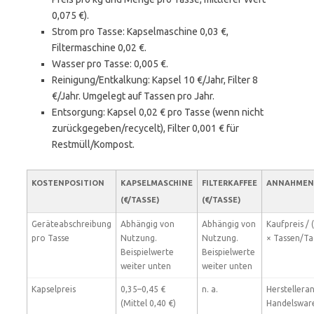
0,075 €).
Strom pro Tasse: Kapselmaschine 0,03 €,
Filtermaschine 0,02 €.
Wasser pro Tasse: 0,005 €.
Reinigung/Entkalkung: Kapsel 10 €/Jahr, Filter 8
€/Jahr. Umgelegt auf Tassen pro Jahr.
Entsorgung: Kapsel 0,02 € pro Tasse (wenn nicht
zurückgegeben/recycelt), Filter 0,001 € für
Restmüll/Kompost.
KOSTENPOSITION
KAPSELMASCHINE
FILTERKAFFEE
ANNAHMEN 
(€/TASSE)
(€/TASSE)
Geräteabschreibung
Abhängig von
Abhängig von
Kaufpreis / 
pro Tasse
Nutzung.
Nutzung.
× Tassen/Ta
Beispielwerte
Beispielwerte
weiter unten
weiter unten
Kapselpreis
0,35–0,45 €
n. a.
Herstellera
(Mittel 0,40 €)
Handelswar