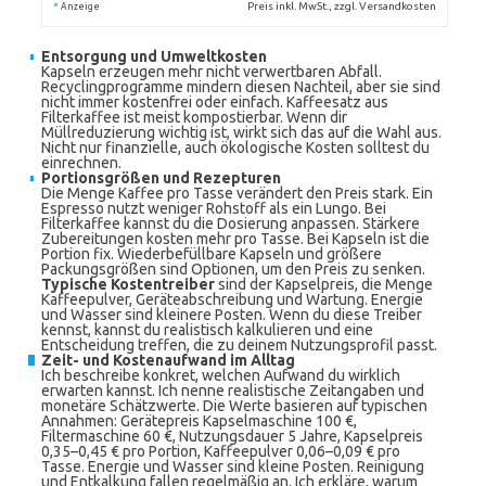
*
Preis inkl. MwSt., zzgl. Versandkosten
Anzeige
Entsorgung und Umweltkosten
Kapseln erzeugen mehr nicht verwertbaren Abfall.
Recyclingprogramme mindern diesen Nachteil, aber sie sind
nicht immer kostenfrei oder einfach. Kaffeesatz aus
Filterkaffee ist meist kompostierbar. Wenn dir
Müllreduzierung wichtig ist, wirkt sich das auf die Wahl aus.
Nicht nur finanzielle, auch ökologische Kosten solltest du
einrechnen.
Portionsgrößen und Rezepturen
Die Menge Kaffee pro Tasse verändert den Preis stark. Ein
Espresso nutzt weniger Rohstoff als ein Lungo. Bei
Filterkaffee kannst du die Dosierung anpassen. Stärkere
Zubereitungen kosten mehr pro Tasse. Bei Kapseln ist die
Portion fix. Wiederbefüllbare Kapseln und größere
Packungsgrößen sind Optionen, um den Preis zu senken.
Typische Kostentreiber
sind der Kapselpreis, die Menge
Kaffeepulver, Geräteabschreibung und Wartung. Energie
und Wasser sind kleinere Posten. Wenn du diese Treiber
kennst, kannst du realistisch kalkulieren und eine
Entscheidung treffen, die zu deinem Nutzungsprofil passt.
Zeit- und Kostenaufwand im Alltag
Ich beschreibe konkret, welchen Aufwand du wirklich
erwarten kannst. Ich nenne realistische Zeitangaben und
monetäre Schätzwerte. Die Werte basieren auf typischen
Annahmen: Gerätepreis Kapselmaschine 100 €,
Filtermaschine 60 €, Nutzungsdauer 5 Jahre, Kapselpreis
0,35–0,45 € pro Portion, Kaffeepulver 0,06–0,09 € pro
Tasse. Energie und Wasser sind kleine Posten. Reinigung
und Entkalkung fallen regelmäßig an. Ich erkläre, warum