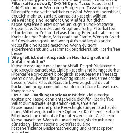
Filterkaffee etwa 0,10–0,16 € pro Tasse
, Kapseln oft
0,40 € oder mehr. Wenn dein Budget pro Tasse knapp ist, ist
Filterkaffee die wirtschaftlichere Wahl. Wenn du bereit bist,
deutlich mehr zu zahlen, kannst du Kapseln wählen.
Wie wichtig sind Komfort und Vielfalt für dich?
Kapselsysteme bieten schnellen Zugriff und konstante
Ergebnisse. Du drückst auf Knopf und fertig. Filterkaffee
erfordert mehr Zeit und etwas Übung. Er erlaubt aber mehr
Kontrolle über Bohne, Mahlgrad und Stärke. Wenn du Wert
auf Geschwindigkeit und wenig Aufwand legst, spricht
vieles für eine Kapselmaschine. Wenn du gern
experimentierst und Geschmack priorisierst, ist Filterkaffee
besser.
Wie groß ist dein Anspruch an Nachhaltigkeit und
Abfallreduktion?
Kapseln erzeugen meist mehr Abfall. Es gibt Rücknahme-
und Recyclingangebote. Einige Kapseln sind kompostierbar.
Filterkaffee produziert biologisch abbaubaren Kaffeesatz.
Wenn dir Müllvermeidung wichtig ist, ist Filterkaffee oft die
bessere Wahl. Falls du Kapseln bevorzugst, achte auf
Rücknahmeprogramme oder wiederbefüllbare Kapseln als
Kompromiss.
Fazit und Handlungsoptionen:
Ist dein Ziel niedrige
Kosten pro Tasse, dann entscheide dich für Filterkaffee.
Willst du maximale Bequemlichkeit, wähle eine
Kapselmaschine und prüfe Recyclinglösungen. Suchst du
einen Mittelweg, kombiniere Optionen. Kaufe eine einfache
Filtermaschine und nutze für unterwegs oder Gäste eine
Kapselmaschine. Wenn du unsicher bist, starte mit einer
günstigen Filtermaschine. So triffst du eine
kosteneffiziente Basisentscheidung und kannst später
aufrüsten.