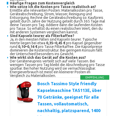
Häufige Fragen zum Kostenvergleich
Wie setze ich die Kosten pro Tasse realistisch an?
Ermittle alle relevanten Posten: Materialkosten pro Tasse,
Geräteabschreibung, Strom, Wasser, Reinigung und
Entsorgung. Rechne die Geräteabschreibung so: Kaufpreis
geteilt durch Jahre der Nutzung geteilt durch 365 Tage mal
deine Tassen pro Tag. Addiere dann die laufenden Kosten
pro Tasse. So erhältst du einen realistischen Wert, den du
mit anderen Systemen vergleichen kannst.
Sind Kapseln teurer als Filterkaffee?
Ja, in den meisten Fällen sind Kapseln teurer. Typische
Werte liegen bei etwa
0,35–0,45 €
pro Kapsel gegenüber
rund
0,10–0,16 €
pro Tasse Filterkaffee. Die Kapselpreise
dominieren die Kostenstruktur. Bei geringem Konsum fällt
der Unterschied besonders ins Gewicht.
Wie wirkt sich das Gerät auf die Kosten aus?
Der Geräteneupreis verteilt sich auf viele Tassen. Bei
wenigen Tassen pro Tag bleibt die Abschreibung pro Tasse
spürbar. Bei hoher Nutzung wird sie vernachlässigbar.
Energieverbrauch ist meist ein kleinerer Posten im
Vergleich zu Materialkosten.
EMPFEHLUNG
Bosch Tassimo Style friendly
Kapselmaschine TAS113E, über
70 Getränke, geeignet für alle
Tassen, vollautomatisch,
nachhaltig, platzsparend, 1400