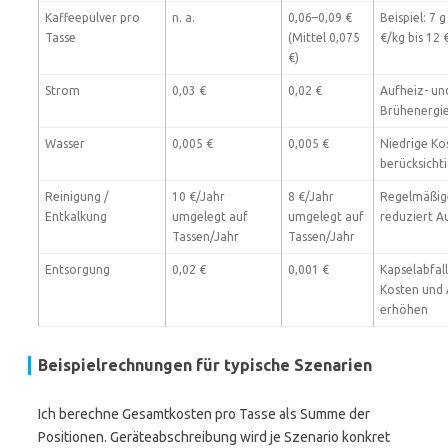
Kaffeepulver pro
n. a.
0,06–0,09 €
Beispiel: 7 
Tasse
(Mittel 0,075
€/kg bis 12 
€)
Strom
0,03 €
0,02 €
Aufheiz- un
Brühenergie
Wasser
0,005 €
0,005 €
Niedrige Ko
berücksicht
Reinigung /
10 €/Jahr
8 €/Jahr
Regelmäßig
Entkalkung
umgelegt auf
umgelegt auf
reduziert Au
Tassen/Jahr
Tassen/Jahr
Entsorgung
0,02 €
0,001 €
Kapselabfal
Kosten und
erhöhen
Beispielrechnungen für typische Szenarien
Ich berechne Gesamtkosten pro Tasse als Summe der
Positionen. Geräteabschreibung wird je Szenario konkret