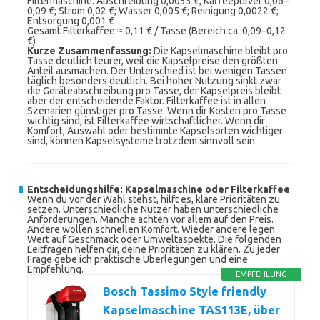
Filtermaschine: Abschreibung 0,0033 €; Kaffeepulver 0,06–
0,09 €; Strom 0,02 €; Wasser 0,005 €; Reinigung 0,0022 €;
Entsorgung 0,001 €
Gesamt Filterkaffee ≈ 0,11 € / Tasse (Bereich ca. 0,09–0,12
€)
Kurze Zusammenfassung:
Die Kapselmaschine bleibt pro
Tasse deutlich teurer, weil die Kapselpreise den größten
Anteil ausmachen. Der Unterschied ist bei wenigen Tassen
täglich besonders deutlich. Bei hoher Nutzung sinkt zwar
die Geräteabschreibung pro Tasse, der Kapselpreis bleibt
aber der entscheidende Faktor. Filterkaffee ist in allen
Szenarien günstiger pro Tasse. Wenn dir Kosten pro Tasse
wichtig sind, ist Filterkaffee wirtschaftlicher. Wenn dir
Komfort, Auswahl oder bestimmte Kapselsorten wichtiger
sind, können Kapselsysteme trotzdem sinnvoll sein.
Entscheidungshilfe: Kapselmaschine oder Filterkaffee
Wenn du vor der Wahl stehst, hilft es, klare Prioritäten zu
setzen. Unterschiedliche Nutzer haben unterschiedliche
Anforderungen. Manche achten vor allem auf den Preis.
Andere wollen schnellen Komfort. Wieder andere legen
Wert auf Geschmack oder Umweltaspekte. Die folgenden
Leitfragen helfen dir, deine Prioritäten zu klären. Zu jeder
Frage gebe ich praktische Überlegungen und eine
Empfehlung.
EMPFEHLUNG
Bosch Tassimo Style friendly
Kapselmaschine TAS113E, über