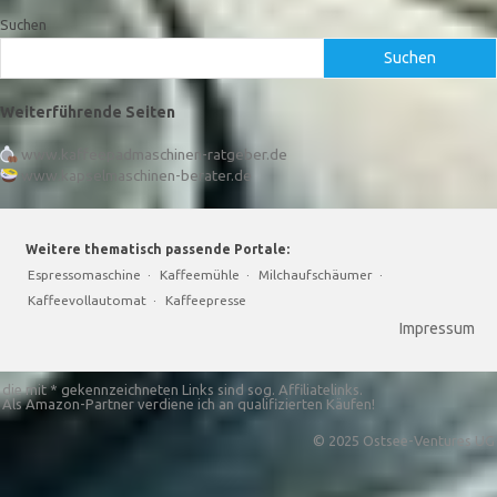
Suchen
Suchen
Weiterführende Seiten
www.kaffeepadmaschinen-ratgeber.de
www.kapselmaschinen-berater.de
Weitere thematisch passende Portale:
Espressomaschine
·
Kaffeemühle
·
Milchaufschäumer
·
Kaffeevollautomat
·
Kaffeepresse
Impressum
die mit * gekennzeichneten Links sind sog. Affiliatelinks.
Als Amazon-Partner verdiene ich an qualifizierten Käufen!
© 2025 Ostsee-Ventures UG