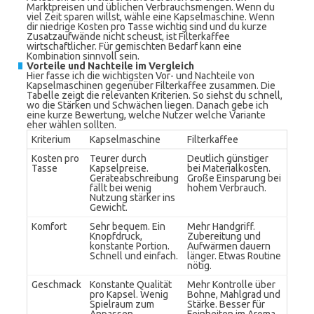
Marktpreisen und üblichen Verbrauchsmengen. Wenn du
viel Zeit sparen willst, wähle eine Kapselmaschine. Wenn
dir niedrige Kosten pro Tasse wichtig sind und du kurze
Zusatzaufwände nicht scheust, ist Filterkaffee
wirtschaftlicher. Für gemischten Bedarf kann eine
Kombination sinnvoll sein.
Vorteile und Nachteile im Vergleich
Hier fasse ich die wichtigsten Vor- und Nachteile von
Kapselmaschinen gegenüber Filterkaffee zusammen. Die
Tabelle zeigt die relevanten Kriterien. So siehst du schnell,
wo die Stärken und Schwächen liegen. Danach gebe ich
eine kurze Bewertung, welche Nutzer welche Variante
eher wählen sollten.
Kriterium
Kapselmaschine
Filterkaffee
Kosten pro
Teurer durch
Deutlich günstiger
Tasse
Kapselpreise.
bei Materialkosten.
Geräteabschreibung
Große Einsparung bei
fällt bei wenig
hohem Verbrauch.
Nutzung stärker ins
Gewicht.
Komfort
Sehr bequem. Ein
Mehr Handgriff.
Knopfdruck,
Zubereitung und
konstante Portion.
Aufwärmen dauern
Schnell und einfach.
länger. Etwas Routine
nötig.
Geschmack
Konstante Qualität
Mehr Kontrolle über
pro Kapsel. Wenig
Bohne, Mahlgrad und
Spielraum zum
Stärke. Besser für