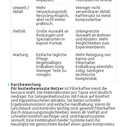
Anpassen.
Feinheiten im Aroma.
Umwelt /
Mehr
Weniger nicht
Abfall
Verpackungsmüll.
verwertbarer Abfall.
Recycling möglich,
Kaffeesatz ist meist
aber nicht immer
kompostierbar.
praktisch.
Vielfalt
Große Auswahl an
Unbegrenzte
Röstungen und
Auswahl an Bohnen
Spezialsorten in
und Röstern. Mehr
Kapsel-Format.
Möglichkeiten zum
Experimentieren.
Wartung
Einfache tägliche
Mehr Reinigung von
Pflege.
Kanne und
Regelmäßiges
Filterhalter.
Entkalken nötig.
Entkalkung ebenfalls
Weniger Teile zu
nötig. Geringere
reinigen.
technische
Komplexität.
Kurzbewertung
Für kostenbewusste Nutzer
ist Filterkaffee meist die
bessere Wahl. Die Materialkosten pro Tasse sind deutlich
niedriger. Für Gelegenheitsnutzer mit Fokus auf Komfort
sind Kapselmaschinen attraktiv. Sie bieten schnelle
Ergebniskonsistenz und einfache Handhabung. Wenn dir
Geschmack und Kontrolle wichtig sind, gewinnt Filterkaffee
durch Anpassungsmöglichkeiten. Wenn dir Vielfalt und
schneller Komfort wichtiger sind, sind Kapselsysteme
sinnvoll. Eine Kombination beider Systeme kann für
Haushalte mit gemischtem Bedarf einen guten Kompromiss