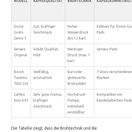
MODELL
KAFFEEQUALITÄT
BRÜHTECHNIK
KAPSELKOMPATIBILI
Dolce
Gut, kräftiger
Hoher
Exklusiv für Dolce Gu
Gusto
Geschmack
Wasserdruck
Pads
Genio S
(bis 15 bar)
Senseo
Solide Qualität,
Niedriger
Senseo-Pads
Original
mild
Druck (max. 1
bar)
Bosch
Vielfältig,
Barcode-
T-Discs verschiedene
Tassimo
aromatisch
gesteuerte
Marken
TAS1256
Brühzyklen
Caffeo
Sehr gute Crema,
Hochdruck-
Kompatibel mit
Solo E95
kräftiger
Pumpe,
handelsüblichen Pads
Geschmack
individuell
einstellbar
Die Tabelle zeigt, dass die Brühtechnik und die