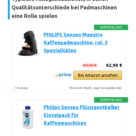
Qualitätsunterschiede bei Padmaschinen
eine Rolle spielen
EMPFEHLUNG
PHILIPS Senseo Maestro
Kaffeepadmaschine, rot, 3
Spezialitäten
69,90 €
62,90 €
Bei Amazon ansehen
*
Preis inkl. MwSt., zzgl. Versandkosten
Anzeige
EMPFEHLUNG
Philips Senseo Flüssigentkalker
Einzelpack für
Kaffeemaschinen