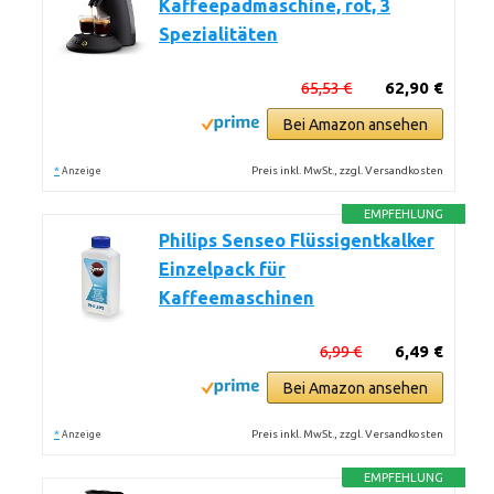
Kaffeepadmaschine, rot, 3
Spezialitäten
65,53 €
62,90 €
Bei Amazon ansehen
*
Preis inkl. MwSt., zzgl. Versandkosten
Anzeige
EMPFEHLUNG
Philips Senseo Flüssigentkalker
Einzelpack für
Kaffeemaschinen
6,99 €
6,49 €
Bei Amazon ansehen
*
Preis inkl. MwSt., zzgl. Versandkosten
Anzeige
EMPFEHLUNG