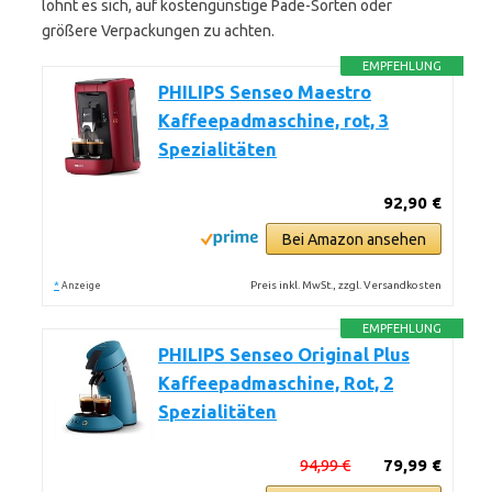
lohnt es sich, auf kostengünstige Pade-Sorten oder
größere Verpackungen zu achten.
EMPFEHLUNG
PHILIPS Senseo Maestro
Kaffeepadmaschine, rot, 3
Spezialitäten
92,90 €
Bei Amazon ansehen
*
Preis inkl. MwSt., zzgl. Versandkosten
Anzeige
EMPFEHLUNG
PHILIPS Senseo Original Plus
Kaffeepadmaschine, Rot, 2
Spezialitäten
94,99 €
79,99 €