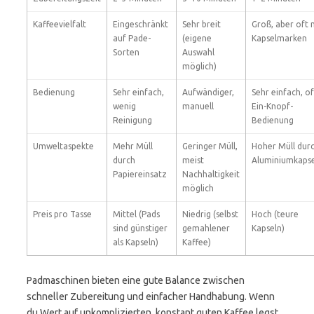
Kaffeevielfalt
Eingeschränkt
Sehr breit
Groß, aber oft 
auf Pade-
(eigene
Kapselmarken
Sorten
Auswahl
möglich)
Bedienung
Sehr einfach,
Aufwändiger,
Sehr einfach, of
wenig
manuell
Ein-Knopf-
Reinigung
Bedienung
Umweltaspekte
Mehr Müll
Geringer Müll,
Hoher Müll dur
durch
meist
Aluminiumkaps
Papiereinsatz
Nachhaltigkeit
möglich
Preis pro Tasse
Mittel (Pads
Niedrig (selbst
Hoch (teure
sind günstiger
gemahlener
Kapseln)
als Kapseln)
Kaffee)
Padmaschinen bieten eine gute Balance zwischen
schneller Zubereitung und einfacher Handhabung. Wenn
du Wert auf unkomplizierten, konstant guten Kaffee legst