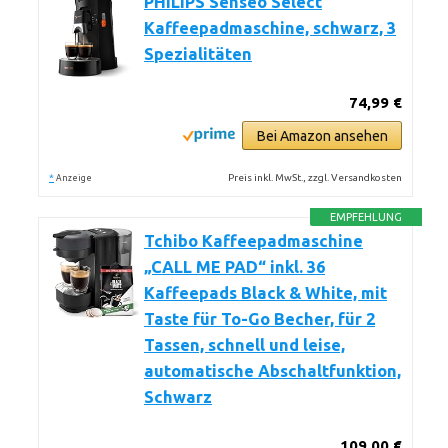
PHILIPS Senseo Select
Kaffeepadmaschine, schwarz, 3
Spezialitäten
74,99 €
Bei Amazon ansehen
*
Preis inkl. MwSt., zzgl. Versandkosten
Anzeige
EMPFEHLUNG
Tchibo Kaffeepadmaschine
„CALL ME PAD“ inkl. 36
Kaffeepads Black & White, mit
Taste für To-Go Becher, für 2
Tassen, schnell und leise,
automatische Abschaltfunktion,
Schwarz
109,00 €