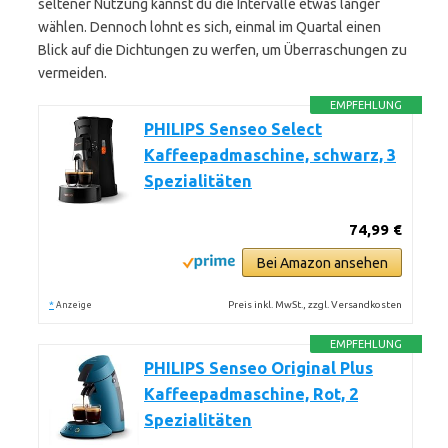
seltener Nutzung kannst du die Intervalle etwas länger
wählen. Dennoch lohnt es sich, einmal im Quartal einen
Blick auf die Dichtungen zu werfen, um Überraschungen zu
vermeiden.
EMPFEHLUNG
PHILIPS Senseo Select
Kaffeepadmaschine, schwarz, 3
Spezialitäten
74,99 €
Bei Amazon ansehen
*
Preis inkl. MwSt., zzgl. Versandkosten
Anzeige
EMPFEHLUNG
PHILIPS Senseo Original Plus
Kaffeepadmaschine, Rot, 2
Spezialitäten