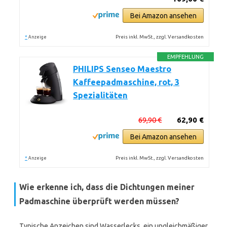
Bei Amazon ansehen
*
Preis inkl. MwSt., zzgl. Versandkosten
Anzeige
EMPFEHLUNG
PHILIPS Senseo Maestro
Kaffeepadmaschine, rot, 3
Spezialitäten
69,90 €
62,90 €
Bei Amazon ansehen
*
Preis inkl. MwSt., zzgl. Versandkosten
Anzeige
Wie erkenne ich, dass die Dichtungen meiner
Padmaschine überprüft werden müssen?
Typische Anzeichen sind Wasserlecks, ein ungleichmäßiger