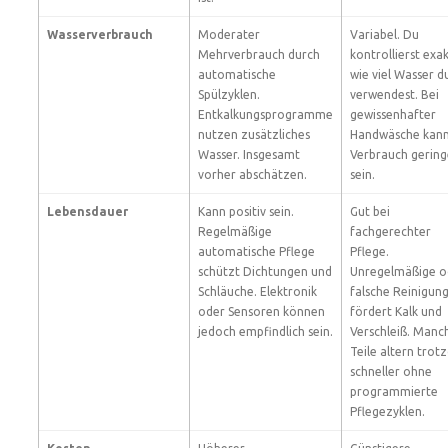
Wasserverbrauch
Moderater
Variabel. Du
Mehrverbrauch durch
kontrollierst exak
automatische
wie viel Wasser d
Spülzyklen.
verwendest. Bei
Entkalkungsprogramme
gewissenhafter
nutzen zusätzliches
Handwäsche kann
Wasser. Insgesamt
Verbrauch gering
vorher abschätzen.
sein.
Lebensdauer
Kann positiv sein.
Gut bei
Regelmäßige
fachgerechter
automatische Pflege
Pflege.
schützt Dichtungen und
Unregelmäßige o
Schläuche. Elektronik
falsche Reinigun
oder Sensoren können
fördert Kalk und
jedoch empfindlich sein.
Verschleiß. Manc
Teile altern tro
schneller ohne
programmierte
Pflegezyklen.