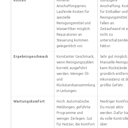
Kosten
Höherer
Günstigere
Anschaffungspreis.
Anschaffung. Kos
Laufende Kosten für
für Entkalker und
spezielle
Reinigungsmittel
Reinigungsmittel und
fallen an.
Wasserfilter möglich.
Zeitaufwand ist e
Reparaturen an
nicht zu
Steuerung kommen
unterschätzende
gelegentlich vor.
Faktor.
Ergebnisgeschmack
Konstanter Geschmack,
Sehr gut möglich.
wenn Reinigungszyklen
Manuelle Reinig
korrekt ausgeführt
kann Rückstände
werden. Weniger Öl-
gründlich entfern
und
Inkonsistenz ist d
Rückstandsansammlung
größte Gefahr.
in Leitungen.
Wartungskomfort
Hoch. Automatische
Niedriger Komfor
Meldungen, geführte
Du musst aktiv
Programme und
werden. Dafür ha
weniger Zerlegen. Gut
du volle Kontroll
für Nutzer, die Komfort
über