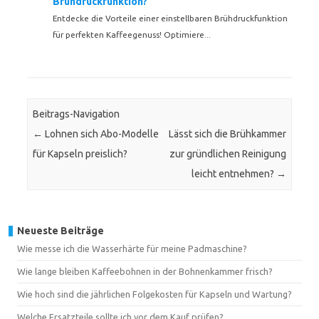
Brühdruckfunktion?
Entdecke die Vorteile einer einstellbaren Brühdruckfunktion
für perfekten Kaffeegenuss! Optimiere...
Beitrags-Navigation
←
Lohnen sich Abo-Modelle
Lässt sich die Brühkammer
für Kapseln preislich?
zur gründlichen Reinigung
leicht entnehmen?
→
Neueste Beiträge
Wie messe ich die Wasserhärte für meine Padmaschine?
Wie lange bleiben Kaffeebohnen in der Bohnenkammer frisch?
Wie hoch sind die jährlichen Folgekosten für Kapseln und Wartung?
Welche Ersatzteile sollte ich vor dem Kauf prüfen?