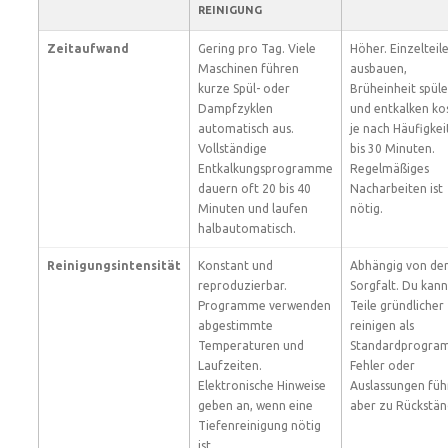
REINIGUNG
Zeitaufwand
Gering pro Tag. Viele
Höher. Einzelteil
Maschinen führen
ausbauen,
kurze Spül- oder
Brüheinheit spül
Dampfzyklen
und entkalken ko
automatisch aus.
je nach Häufigkei
Vollständige
bis 30 Minuten.
Entkalkungsprogramme
Regelmäßiges
dauern oft 20 bis 40
Nacharbeiten ist
Minuten und laufen
nötig.
halbautomatisch.
Reinigungsintensität
Konstant und
Abhängig von de
reproduzierbar.
Sorgfalt. Du kann
Programme verwenden
Teile gründlicher
abgestimmte
reinigen als
Temperaturen und
Standardprogra
Laufzeiten.
Fehler oder
Elektronische Hinweise
Auslassungen füh
geben an, wenn eine
aber zu Rückstän
Tiefenreinigung nötig
ist.