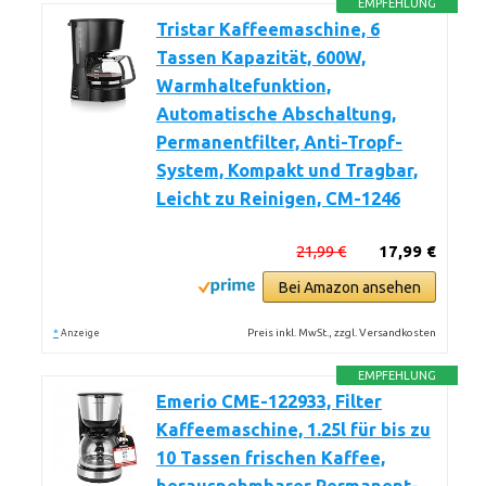
EMPFEHLUNG
Tristar Kaffeemaschine, 6
Tassen Kapazität, 600W,
Warmhaltefunktion,
Automatische Abschaltung,
Permanentfilter, Anti-Tropf-
System, Kompakt und Tragbar,
Leicht zu Reinigen, CM-1246
21,99 €
17,99 €
Bei Amazon ansehen
*
Preis inkl. MwSt., zzgl. Versandkosten
Anzeige
EMPFEHLUNG
Emerio CME-122933, Filter
Kaffeemaschine, 1.25l für bis zu
10 Tassen frischen Kaffee,