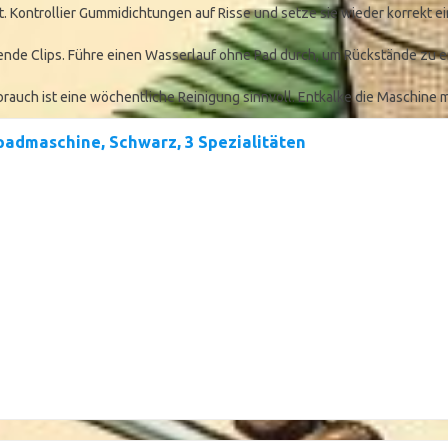
t. Kontrollier Gummidichtungen auf Risse und setze sie wieder korrekt ei
nde Clips. Führe einen Wasserlauf ohne Pad durch, um Rückstände zu entf
rauch ist eine wöchentliche Reinigung sinnvoll. Entkalke die Maschine 
padmaschine, Schwarz, 3 Spezialitäten