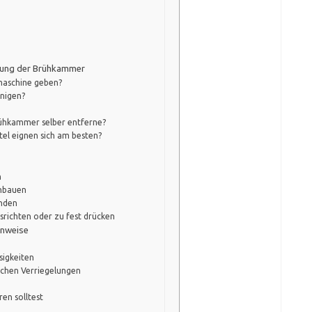
gung der Brühkammer
maschine geben?
inigen?
Brühkammer selber entferne?
tel eignen sich am besten?
n
nbauen
enden
srichten oder zu fest drücken
inweise
sigkeiten
chen Verriegelungen
en solltest