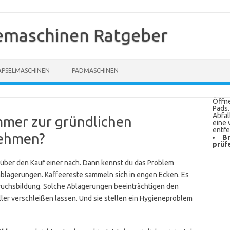
emaschinen Ratgeber
APSELMASCHINEN
PADMASCHINEN
Öffne
Pads.
Abfal
mmer zur gründlichen
eine 
entfe
nehmen?
Br
prüf
über den Kauf einer nach. Dann kennst du das Problem
kablagerungen. Kaffeereste sammeln sich in engen Ecken. Es
eruchsbildung. Solche Ablagerungen beeinträchtigen den
er verschleißen lassen. Und sie stellen ein Hygieneproblem