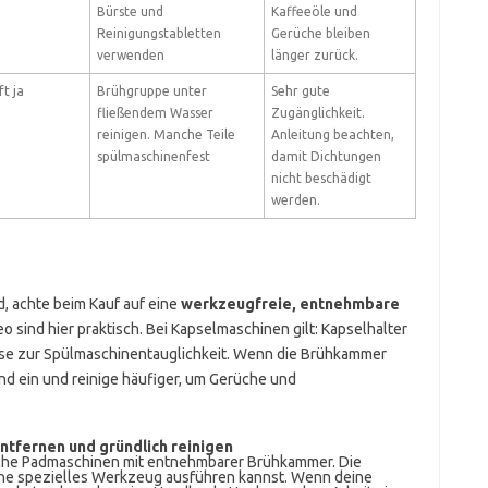
Bürste und
Kaffeeöle und
Reinigungstabletten
Gerüche bleiben
verwenden
länger zurück.
t ja
Brühgruppe unter
Sehr gute
fließendem Wasser
Zugänglichkeit.
reinigen. Manche Teile
Anleitung beachten,
spülmaschinenfest
damit Dichtungen
nicht beschädigt
werden.
, achte beim Kauf auf eine
werkzeugfreie, entnehmbare
eo sind hier praktisch. Bei Kapselmaschinen gilt: Kapselhalter
eise zur Spülmaschinentauglichkeit. Wenn die Brühkammer
nd ein und reinige häufiger, um Gerüche und
entfernen und gründlich reinigen
ische Padmaschinen mit entnehmbarer Brühkammer. Die
ohne spezielles Werkzeug ausführen kannst. Wenn deine