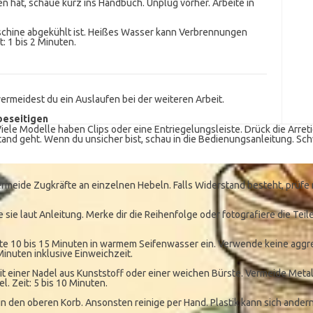
hat, schaue kurz ins Handbuch. Unplug vorher. Arbeite in
aschine abgekühlt ist. Heißes Wasser kann Verbrennungen
t: 1 bis 2 Minuten.
ermeidest du ein Auslaufen bei der weiteren Arbeit.
beseitigen
iele Modelle haben Clips oder eine Entriegelungsleiste. Drück die Arreti
nd geht. Wenn du unsicher bist, schau in die Bedienungsanleitung. Schwier
ermeide Zugkräfte an einzelnen Hebeln. Falls Widerstand besteht, prüf
e laut Anleitung. Merke dir die Reihenfolge oder fotografiere die Teile
te 10 bis 15 Minuten in warmem Seifenwasser ein. Verwende keine aggr
 Minuten inklusive Einweichzeit.
it einer Nadel aus Kunststoff oder einer weichen Bürste. Vermeide Metal
l. Zeit: 5 bis 10 Minuten.
n den oberen Korb. Ansonsten reinige per Hand. Plastik kann sich andernfa