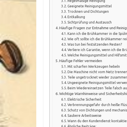
Regelmäßige Reinigung
Geeignete Reinigungsmittel
Trocknen und Dichtungen
Entkalkung
Sichtprüfung und Austausch
Häufige Fragen zur Entnahme und Reini
Kann ich die Brühkammer in die Spül
Wie oft sollte ich die Brühkammer re
Was tun bei festsitzenden Resten?
Verliere ich Garantie, wenn ich die 
Welche Reinigungsmittel und Hilfsmit
Häufige Fehler vermeiden
Mit scharfen Werkzeugen hebeln
Die Maschine nicht vom Netz trenne
Teile ungetrocknet wieder zusamme
Ungeeignete Reinigungsmittel verw
Beim Wiedereinsetzen Teile falsch au
Wichtige Warnhinweise und Sicherheitsh
Elektrische Sicherheit
Verbrennungsgefahr durch heiße Flüs
Schutz von Dichtungen und mechanis
Saubere Arbeitsweise
Wann du den Kundendienst kontaktier
Ähnliche Beiträge: