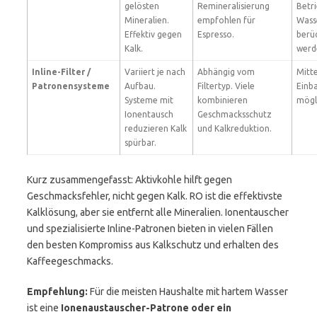
gelösten
Remineralisierung
Betri
Mineralien.
empfohlen für
Wass
Effektiv gegen
Espresso.
berüc
Kalk.
werd
Inline-Filter /
Variiert je nach
Abhängig vom
Mitte
Patronensysteme
Aufbau.
Filtertyp. Viele
Einb
Systeme mit
kombinieren
mögl
Ionentausch
Geschmacksschutz
reduzieren Kalk
und Kalkreduktion.
spürbar.
Kurz zusammengefasst: Aktivkohle hilft gegen
Geschmacksfehler, nicht gegen Kalk. RO ist die effektivste
Kalklösung, aber sie entfernt alle Mineralien. Ionentauscher
und spezialisierte Inline-Patronen bieten in vielen Fällen
den besten Kompromiss aus Kalkschutz und erhalten des
Kaffeegeschmacks.
Empfehlung:
Für die meisten Haushalte mit hartem Wasser
ist eine
Ionenaustauscher-Patrone oder ein