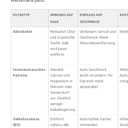
Wasserhärte passt.
FILTERTYP
WIRKUNG AUF
EINFLUSS AUF
KOS
KALK
GESCHMACK
Aktivkohle
Reduziert Chlor
Verbessert Geruch und
Niedr
und organische
Geschmack. Keine
Stoffe. Kalk
Mineralienentfernung.
wird kaum
entfernt.
Ionenaustauscher-
Wandelt
Kann Geschmack
Mitte
Patrone
Calcium und
leicht verändern. Für
Aust
Magnesium in
Espresso meist
nötig
Natrium oder
akzeptabel.
Wasserstoff
um. Deutlich
weniger
Kalkablagerung.
Umkehrosmose
Entfernt
Kann Kaffee flacher
Höhe
(RO)
nahezu alle
schmecken.
Ansc