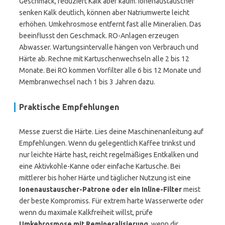
Geschmack, reduziert Kalk aber kaum. Ionenaustauscher
senken Kalk deutlich, können aber Natriumwerte leicht
erhöhen. Umkehrosmose entfernt fast alle Mineralien. Das
beeinflusst den Geschmack. RO-Anlagen erzeugen
Abwasser. Wartungsintervalle hängen von Verbrauch und
Härte ab. Rechne mit Kartuschenwechseln alle 2 bis 12
Monate. Bei RO kommen Vorfilter alle 6 bis 12 Monate und
Membranwechsel nach 1 bis 3 Jahren dazu.
Praktische Empfehlungen
Messe zuerst die Härte. Lies deine Maschinenanleitung auf
Empfehlungen. Wenn du gelegentlich Kaffee trinkst und
nur leichte Härte hast, reicht regelmäßiges Entkalken und
eine Aktivkohle-Kanne oder einfache Kartusche. Bei
mittlerer bis hoher Härte und täglicher Nutzung ist eine
Ionenaustauscher-Patrone oder ein Inline-Filter
meist
der beste Kompromiss. Für extrem harte Wasserwerte oder
wenn du maximale Kalkfreiheit willst, prüfe
Umkehrosmose mit Remineralisierung
, wenn dir