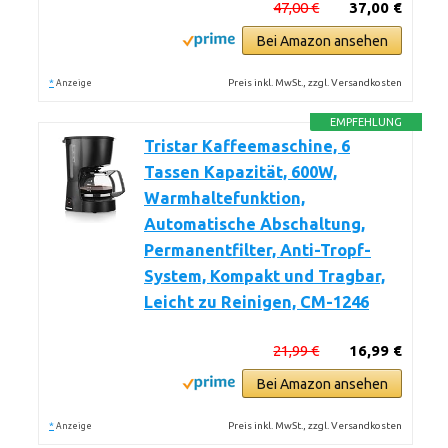
47,00 €
37,00 €
Bei Amazon ansehen
*
Preis inkl. MwSt., zzgl. Versandkosten
Anzeige
EMPFEHLUNG
Tristar Kaffeemaschine, 6
Tassen Kapazität, 600W,
Warmhaltefunktion,
Automatische Abschaltung,
Permanentfilter, Anti-Tropf-
System, Kompakt und Tragbar,
Leicht zu Reinigen, CM-1246
21,99 €
16,99 €
Bei Amazon ansehen
*
Preis inkl. MwSt., zzgl. Versandkosten
Anzeige