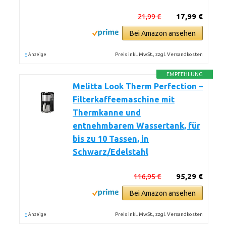
21,99 €
17,99 €
Bei Amazon ansehen
*
Preis inkl. MwSt., zzgl. Versandkosten
Anzeige
EMPFEHLUNG
Melitta Look Therm Perfection –
Filterkaffeemaschine mit
Thermkanne und
entnehmbarem Wassertank, für
bis zu 10 Tassen, in
Schwarz/Edelstahl
116,95 €
95,29 €
Bei Amazon ansehen
*
Preis inkl. MwSt., zzgl. Versandkosten
Anzeige