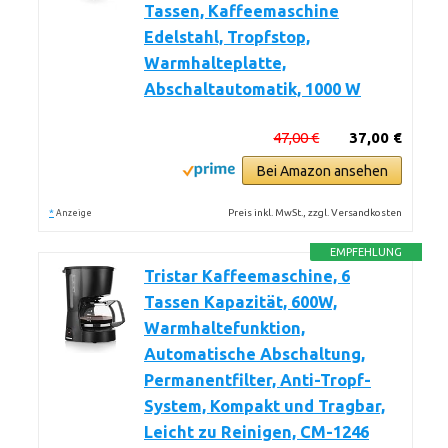
Tassen, Kaffeemaschine
Edelstahl, Tropfstop,
Warmhalteplatte,
Abschaltautomatik, 1000 W
47,00 €
37,00 €
Bei Amazon ansehen
*
Preis inkl. MwSt., zzgl. Versandkosten
Anzeige
EMPFEHLUNG
Tristar Kaffeemaschine, 6
Tassen Kapazität, 600W,
Warmhaltefunktion,
Automatische Abschaltung,
Permanentfilter, Anti-Tropf-
System, Kompakt und Tragbar,
Leicht zu Reinigen, CM-1246