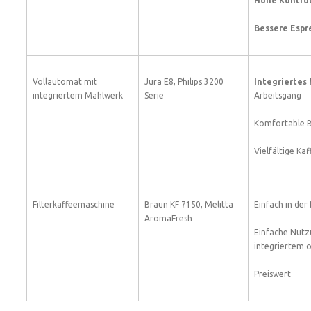
Hohe Kontrol
Bessere Espr
Vollautomat mit
Jura E8, Philips 3200
Integriertes
integriertem Mahlwerk
Serie
Arbeitsgang
Komfortable 
Vielfältige Ka
Filterkaffeemaschine
Braun KF 7150, Melitta
Einfach in der
AromaFresh
Einfache Nutz
integriertem 
Preiswert