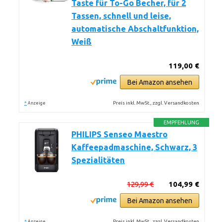
Taste für To-Go Becher, für 2
Tassen, schnell und leise,
automatische Abschaltfunktion,
Weiß
119,00 €
Bei Amazon ansehen
*
Preis inkl. MwSt., zzgl. Versandkosten
Anzeige
EMPFEHLUNG
PHILIPS Senseo Maestro
Kaffeepadmaschine, Schwarz, 3
Spezialitäten
129,99 €
104,99 €
Bei Amazon ansehen
*
Preis inkl. MwSt., zzgl. Versandkosten
Anzeige