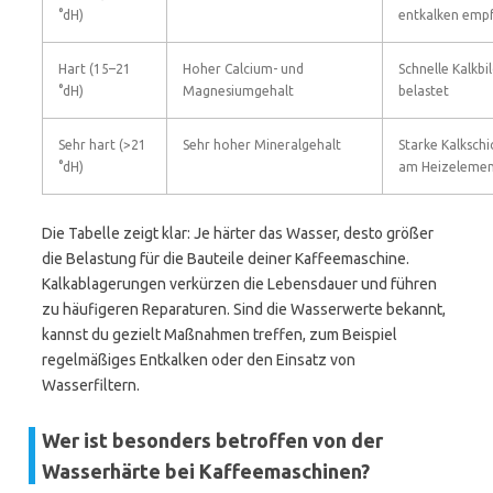
°dH)
entkalken emp
Hart (15–21
Hoher Calcium- und
Schnelle Kalkbi
°dH)
Magnesiumgehalt
belastet
Sehr hart (>21
Sehr hoher Mineralgehalt
Starke Kalksch
°dH)
am Heizeleme
Die Tabelle zeigt klar: Je härter das Wasser, desto größer
die Belastung für die Bauteile deiner Kaffeemaschine.
Kalkablagerungen verkürzen die Lebensdauer und führen
zu häufigeren Reparaturen. Sind die Wasserwerte bekannt,
kannst du gezielt Maßnahmen treffen, zum Beispiel
regelmäßiges Entkalken oder den Einsatz von
Wasserfiltern.
Wer ist besonders betroffen von der
Wasserhärte bei Kaffeemaschinen?