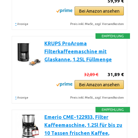
59,99 €
Bei Amazon ansehen
*
Preis inkl. MwSt., zzgl. Versandkosten
Anzeige
EMPFEHLUNG
KRUPS ProAroma
Filterkaffeemaschine mit
Glaskanne, 1,25L Füllmenge
32,89 €
31,89 €
Bei Amazon ansehen
*
Preis inkl. MwSt., zzgl. Versandkosten
Anzeige
EMPFEHLUNG
Emerio CME-122933, Filter
Kaffeemaschine, 1.25l für bis zu
10 Tassen frischen Kaffee,