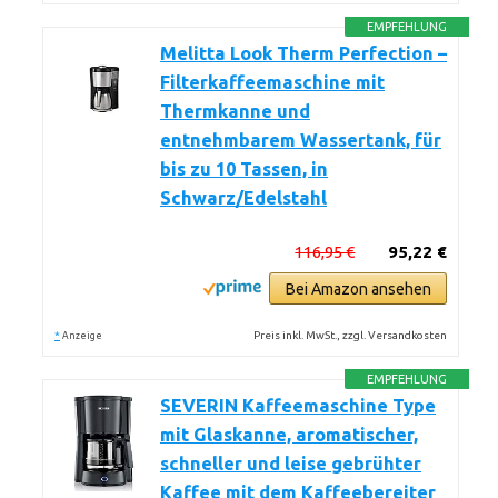
EMPFEHLUNG
Melitta Look Therm Perfection –
Filterkaffeemaschine mit
Thermkanne und
entnehmbarem Wassertank, für
bis zu 10 Tassen, in
Schwarz/Edelstahl
116,95 €
95,22 €
Bei Amazon ansehen
*
Preis inkl. MwSt., zzgl. Versandkosten
Anzeige
EMPFEHLUNG
SEVERIN Kaffeemaschine Type
mit Glaskanne, aromatischer,
schneller und leise gebrühter
Kaffee mit dem Kaffeebereiter