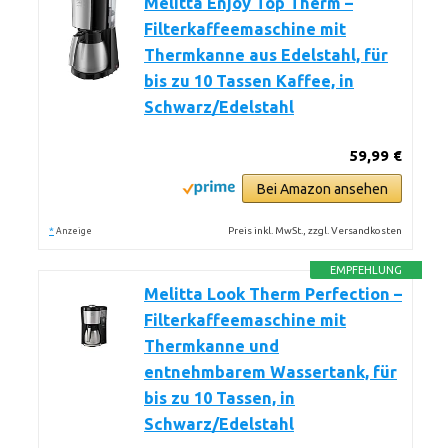
Melitta Enjoy Top Therm –
Filterkaffeemaschine mit
Thermkanne aus Edelstahl, für
bis zu 10 Tassen Kaffee, in
Schwarz/Edelstahl
59,99 €
Bei Amazon ansehen
*
Preis inkl. MwSt., zzgl. Versandkosten
Anzeige
EMPFEHLUNG
Melitta Look Therm Perfection –
Filterkaffeemaschine mit
Thermkanne und
entnehmbarem Wassertank, für
bis zu 10 Tassen, in
Schwarz/Edelstahl