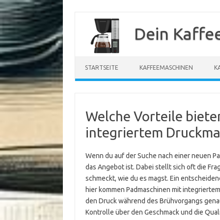
Zum
Inhalt
Dein Kaffe
springen
STARTSEITE
KAFFEEMASCHINEN
K
Welche Vorteile biet
integriertem Druckm
Wenn du auf der Suche nach einer neuen Padm
das Angebot ist. Dabei stellt sich oft die Fr
schmeckt, wie du es magst. Ein entscheidend
hier kommen Padmaschinen mit integriertem 
den Druck während des Brühvorgangs genau
Kontrolle über den Geschmack und die Qualit