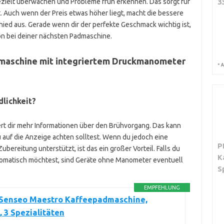
zielt überwachen und Probleme früh erkennen. Das sorgt für
3
 Auch wenn der Preis etwas höher liegt, macht die bessere
ied aus. Gerade wenn dir der perfekte Geschmack wichtig ist,
ion bei deiner nächsten Padmaschine.
admaschine mit integriertem Druckmanometer
*
A
dlichkeit?
rt dir mehr Informationen über den Brühvorgang. Das kann
u auf die Anzeige achten solltest. Wenn du jedoch eine
P
ubereitung unterstützt, ist das ein großer Vorteil. Falls du
K
utomatisch möchtest, sind Geräte ohne Manometer eventuell
S
EMPFEHLUNG
 Senseo Maestro Kaffeepadmaschine,
 3 Spezialitäten