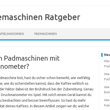
emaschinen Ratgeber
APSELMASCHINEN
PADMASCHINEN
Neu
en Padmaschinen mit
Wie
anometer?
Pad
Wie
aschine bist, hast du sicher schon bemerkt, wie vielfältig
Pad
age, wie du sicherstellen kannst, dass der Kaffee wirklich so
Wie
er Faktor dabei ist der Brühdruck bei der Zubereitung. Genau
Boh
Druckmanometer ins Spiel. Mit solch einem Gerät kannst du
Wie 
 beobachten und besser beeinflussen. So hast du mehr
Kap
ät deines Kaffees. In diesem Artikel zeigen wir dir, welche