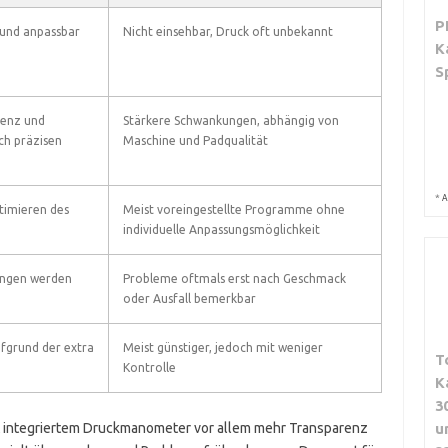
P
 und anpassbar
Nicht einsehbar, Druck oft unbekannt
K
S
tenz und
Stärkere Schwankungen, abhängig von
h präzisen
Maschine und Padqualität
*
A
timieren des
Meist voreingestellte Programme ohne
individuelle Anpassungsmöglichkeit
ngen werden
Probleme oftmals erst nach Geschmack
oder Ausfall bemerkbar
ufgrund der extra
Meist günstiger, jedoch mit weniger
T
Kontrolle
K
3
integriertem Druckmanometer vor allem mehr Transparenz
u