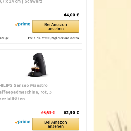
3,7 x 24 cm | Schwarz
44,00 €
Bei Amazon
ansehen
Preis inkl. MwSt., zzgl. Versandkosten
nzeige
HILIPS Senseo Maestro
affeepadmaschine, rot, 3
pezialitäten
65,53 €
62,90 €
Bei Amazon
ansehen