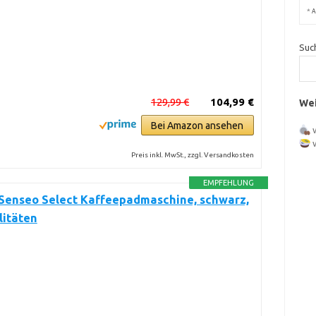
*
A
Suc
129,99 €
104,99 €
Wei
Bei Amazon ansehen
Preis inkl. MwSt., zzgl. Versandkosten
EMPFEHLUNG
 Senseo Select Kaffeepadmaschine, schwarz,
litäten