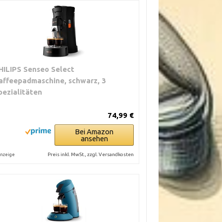
HILIPS Senseo Select
affeepadmaschine, schwarz, 3
pezialitäten
74,99 €
Bei Amazon
ansehen
Preis inkl. MwSt., zzgl. Versandkosten
nzeige