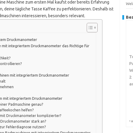
deine Maschine zum ersten Mal kaufst oder bereits Erfahrung
Welc
n, deine tägliche Tasse Kaffee zu perfektionieren. Deshalb ist
 Padmaschinen interessieren, besonders relevant.
Bes
ertem Druckmanometer
e mit integriertem Druckmanometer das Richtige für
T
chkeit?
P
ontrollieren?
W
hinen mit integriertem Druckmanometer
2
halt
a
ernehmen
en mit integriertem Druckmanometer
einer Padmaschine genau?
affeekochen helfen?
 mit Druckmanometer komplizierter?
te Druckmanometer stark an?
*
A
zur Fehlerdiagnose nutzen?
von Padmaschinen mit integriertem Druckmanometer