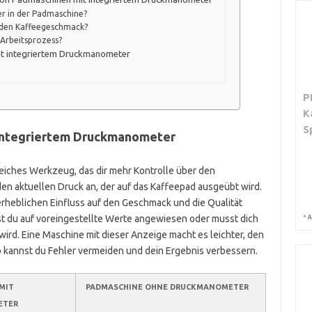
r in der Padmaschine?
r den Kaffeegeschmack?
Arbeitsprozess?
it integriertem Druckmanometer
P
K
S
 integriertem Druckmanometer
reiches Werkzeug, das dir mehr Kontrolle über den
 den aktuellen Druck an, der auf das Kaffeepad ausgeübt wird.
 erheblichen Einfluss auf den Geschmack und die Qualität
t du auf voreingestellte Werte angewiesen oder musst dich
*
A
wird. Eine Maschine mit dieser Anzeige macht es leichter, den
o kannst du Fehler vermeiden und dein Ergebnis verbessern.
MIT
PADMASCHINE OHNE DRUCKMANOMETER
ETER