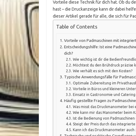
Vorteile diese Technik für dich hat. Ob du 
hast – die Druckanzeige kann dir dabei helfe
dieser Artikel gerade für alle, die sich für
Table of Contents
Vorteile von Padmaschinen mit integri
Entscheidungshilfe: Ist eine Padmaschin
dich?
Wie wichtig ist dir die Bedienfreundli
Möchtest du den Brühdruck präzise k
Wie verhält es sich mit den Kosten?
Typische Anwendungsfälle für Padmasc
Optimale Zubereitung im Privathaus
Vorteile in Büros und kleineren Unt
Einsatz in Gastronomie und Catering
Häufig gestellte Fragen zu Padmaschin
Was misst das Druckmanometer bei 
Wie kann mir das Manometer beim K
Ist die Bedienung von Padmaschinen
Steigt der Preis durch das integrier
Kann ich das Druckmanometer auch 
Technische und praktische Grundlagen 