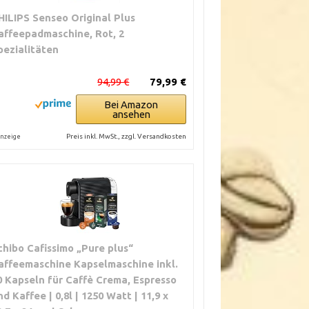
HILIPS Senseo Original Plus
affeepadmaschine, Rot, 2
pezialitäten
94,99 €
79,99 €
Bei Amazon
ansehen
Preis inkl. MwSt., zzgl. Versandkosten
nzeige
chibo Cafissimo „Pure plus“
affeemaschine Kapselmaschine inkl.
0 Kapseln für Caffè Crema, Espresso
nd Kaffee | 0,8l | 1250 Watt | 11,9 x