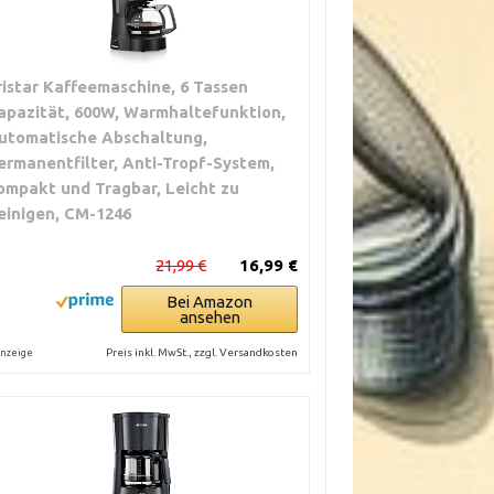
ristar Kaffeemaschine, 6 Tassen
apazität, 600W, Warmhaltefunktion,
utomatische Abschaltung,
ermanentfilter, Anti-Tropf-System,
ompakt und Tragbar, Leicht zu
einigen, CM-1246
21,99 €
16,99 €
Bei Amazon
ansehen
Preis inkl. MwSt., zzgl. Versandkosten
nzeige