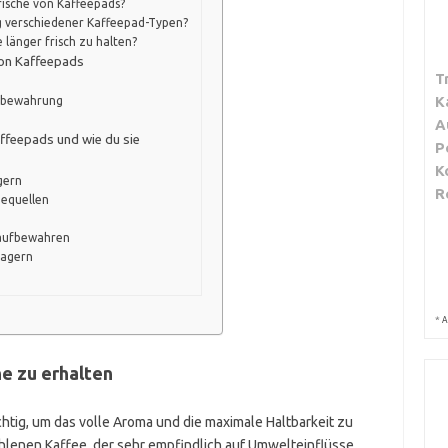
Frische von Kaffeepads?
ng verschiedener Kaffeepad-Typen?
 länger frisch zu halten?
von Kaffeepads
T
K
ufbewahrung
A
ffeepads und wie du sie
P
K
gern
R
equellen
 aufbewahren
lagern
*
A
he zu erhalten
chtig, um das volle Aroma und die maximale Haltbarkeit zu
hlenen Kaffee, der sehr empfindlich auf Umwelteinflüsse