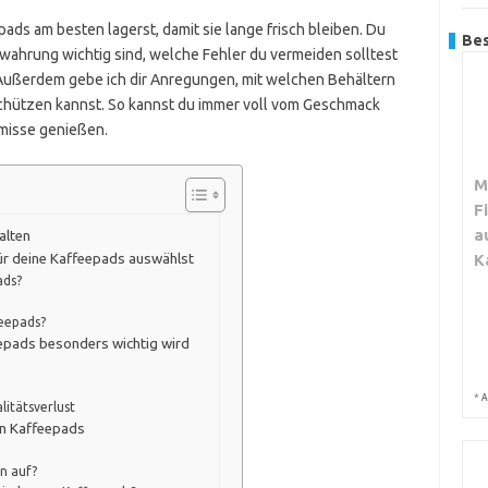
epads am besten lagerst, damit sie lange frisch bleiben. Du
Bes
wahrung wichtig sind, welche Fehler du vermeiden solltest
 Außerdem gebe ich dir Anregungen, mit welchen Behältern
schützen kannst. So kannst du immer voll vom Geschmack
misse genießen.
M
F
a
alten
K
ür deine Kaffeepads auswählst
ads?
eepads?
eepads besonders wichtig wird
*
A
litätsverlust
on Kaffeepads
n auf?