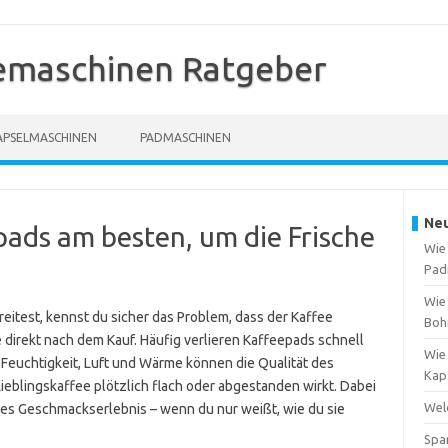
emaschinen Ratgeber
APSELMASCHINEN
PADMASCHINEN
Neu
pads am besten, um die Frische
Wie
Pad
Wie
itest, kennst du sicher das Problem, dass der Kaffee
Boh
 direkt nach dem Kauf. Häufig verlieren Kaffeepads schnell
Wie 
 Feuchtigkeit, Luft und Wärme können die Qualität des
Kap
Lieblingskaffee plötzlich flach oder abgestanden wirkt. Dabei
Welc
utes Geschmackserlebnis – wenn du nur weißt, wie du sie
Spa