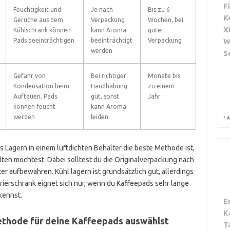
F
Feuchtigkeit und
Je nach
Bis zu 6
K
Gerüche aus dem
Verpackung
Wochen, bei
X
Kühlschrank können
kann Aroma
guter
Pads beeinträchtigen
beeinträchtigt
Verpackung
W
werden
S
Gefahr von
Bei richtiger
Monate bis
Kondensation beim
Handhabung
zu einem
Auftauen, Pads
gut, sonst
Jahr
können feucht
kann Aroma
werden
leiden
*
A
 Lagern in einem luftdichten Behälter die beste Methode ist,
lten möchtest. Dabei solltest du die Originalverpackung nach
r aufbewahren. Kühl lagern ist grundsätzlich gut, allerdings
efrierschrank eignet sich nur, wenn du Kaffeepads sehr lange
kennst.
E
K
ethode für deine Kaffeepads auswählst
T