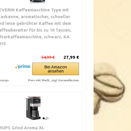
EVERIN Kaffeemaschine Type mit
laskanne, aromatischer, schneller
nd leise gebrühter Kaffee mit dem
affeebereiter für bis zu 10 Tassen,
ilterkaffeemaschine, schwarz, KA
815
54,99 €
27,99 €
Bei Amazon
ansehen
Preis inkl. MwSt., zzgl. Versandkosten
nzeige
RUPS Grind Aroma XL