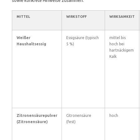
sowie konkrete Hinweise zusammen.
MITTEL
WIRKSTOFF
WIRKSAMKEIT
Weißer
Essigsäure (typisch
mittel bis
Haushaltsessig
5 %)
hoch bei
hartnäckigem
Kalk
Zitronensäurepulver
Citronensäure
hoch
(Zitronensäure)
(fest)