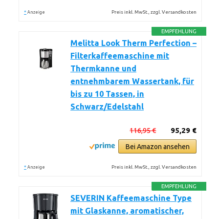
*
Preis inkl. MwSt., zzgl. Versandkosten
Anzeige
EMPFEHLUNG
Melitta Look Therm Perfection –
Filterkaffeemaschine mit
Thermkanne und
entnehmbarem Wassertank, für
bis zu 10 Tassen, in
Schwarz/Edelstahl
116,95 €
95,29 €
Bei Amazon ansehen
*
Preis inkl. MwSt., zzgl. Versandkosten
Anzeige
EMPFEHLUNG
SEVERIN Kaffeemaschine Type
mit Glaskanne, aromatischer,