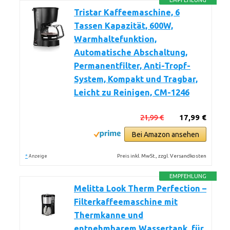
EMPFEHLUNG
Tristar Kaffeemaschine, 6
Tassen Kapazität, 600W,
Warmhaltefunktion,
Automatische Abschaltung,
Permanentfilter, Anti-Tropf-
System, Kompakt und Tragbar,
Leicht zu Reinigen, CM-1246
21,99 €
17,99 €
Bei Amazon ansehen
*
Preis inkl. MwSt., zzgl. Versandkosten
Anzeige
EMPFEHLUNG
Melitta Look Therm Perfection –
Filterkaffeemaschine mit
Thermkanne und
entnehmbarem Wassertank, für