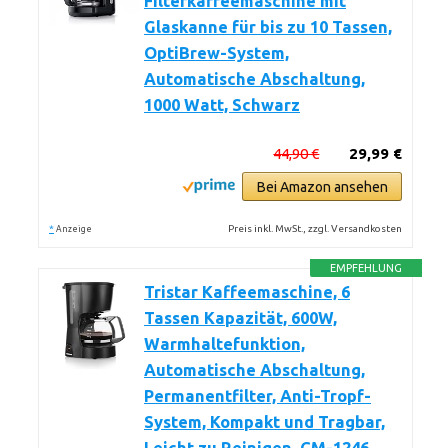
Filterkaffeemaschine mit
Glaskanne für bis zu 10 Tassen,
OptiBrew-System,
Automatische Abschaltung,
1000 Watt, Schwarz
44,90 €
29,99 €
Bei Amazon ansehen
*
Preis inkl. MwSt., zzgl. Versandkosten
Anzeige
EMPFEHLUNG
Tristar Kaffeemaschine, 6
Tassen Kapazität, 600W,
Warmhaltefunktion,
Automatische Abschaltung,
Permanentfilter, Anti-Tropf-
System, Kompakt und Tragbar,