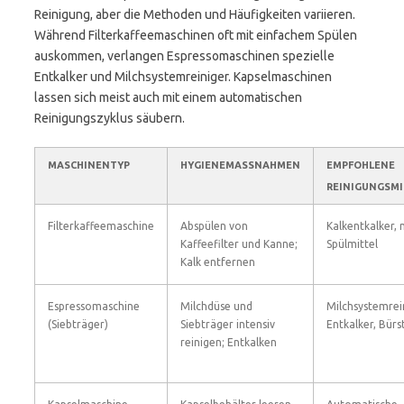
Reinigung, aber die Methoden und Häufigkeiten variieren.
Während Filterkaffeemaschinen oft mit einfachem Spülen
auskommen, verlangen Espressomaschinen spezielle
Entkalker und Milchsystemreiniger. Kapselmaschinen
lassen sich meist auch mit einem automatischen
Reinigungszyklus säubern.
MASCHINENTYP
HYGIENEMASSNAHMEN
EMPFOHLENE
REINIGUNGSMI
Filterkaffeemaschine
Abspülen von
Kalkentkalker, 
Kaffeefilter und Kanne;
Spülmittel
Kalk entfernen
Espressomaschine
Milchdüse und
Milchsystemrei
(Siebträger)
Siebträger intensiv
Entkalker, Bürs
reinigen; Entkalken