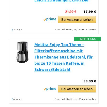
Leicht zu Reinigen, CM-1246
21,99 €
17,99 €
Bei Amazon ansehen
*
Preis inkl. MwSt., zzgl. Versandkosten
Anzeige
EMPFEHLUNG
Melitta Enjoy Top Therm –
Filterkaffeemaschine mit
Thermkanne aus Edelstahl, für
bis zu 10 Tassen Kaffee, in
Schwarz/Edelstahl
59,99 €
Bei Amazon ansehen
*
Preis inkl. MwSt., zzgl. Versandkosten
Anzeige