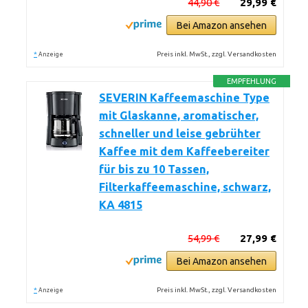
44,90 €
29,99 €
Bei Amazon ansehen
*
Preis inkl. MwSt., zzgl. Versandkosten
Anzeige
EMPFEHLUNG
SEVERIN Kaffeemaschine Type
mit Glaskanne, aromatischer,
schneller und leise gebrühter
Kaffee mit dem Kaffeebereiter
für bis zu 10 Tassen,
Filterkaffeemaschine, schwarz,
KA 4815
54,99 €
27,99 €
Bei Amazon ansehen
*
Preis inkl. MwSt., zzgl. Versandkosten
Anzeige