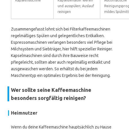
Kapselmaschine
Kapselbehälter leeren
Automatische
und ausspülen; Auslauf
Reinigungspro
reinigen
mildes Spülmitt
Zusammengefasst lohnt sich bei Filterkaffeemaschinen
regelmäßiges Spülen und gelegentliches Entkalken.
Espressomaschinen verlangen besonders viel Pflege bei
Milchsystem und Siebträger, hier hilft spezieller Reiniger.
Kapselmaschinen sind durch ihre Bauweise recht
pflegeleicht, sollten aber auch regelmäßig entkalkt und
ausgewaschen werden. So erhältst du bei jedem
Maschinentyp ein optimales Ergebnis bei der Reinigung.
Wer sollte seine Kaffeemaschine
besonders sorgfältig reinigen?
Heimnutzer
Wenn du deine Kaffeemaschine hauptsächlich zu Hause