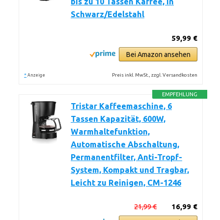
bis zu 10 Tassen Kaffee, in
Schwarz/Edelstahl
59,99 €
Bei Amazon ansehen
*
Preis inkl. MwSt., zzgl. Versandkosten
Anzeige
EMPFEHLUNG
Tristar Kaffeemaschine, 6
Tassen Kapazität, 600W,
Warmhaltefunktion,
Automatische Abschaltung,
Permanentfilter, Anti-Tropf-
System, Kompakt und Tragbar,
Leicht zu Reinigen, CM-1246
21,99 €
16,99 €