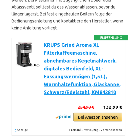
werden. Bei Maschinen mit zugänglichem Boiler oder
Ablassventil solltest du das Wasser ablassen, bevor du
länger lagerst. Bei fest eingebauten Boilern folge der
Bedienungsanleitung und kontaktiere den Hersteller, wenn
keine Anleitung vorliegt.
EMPFEHLUNG
KRUPS Grind Aroma XL
Filterkaffeemaschine,
abnehmbares Kegelmahlwerk,
digitales Bedienfeld, XL-
Fassungsvermögen (1,5 L),
Warmhaltefunktion, Glaskanne,
Schwarz/Edelstahl, KM842810
254,90 €
132,99 €
Bei Amazon ansehen
*
Preis inkl. MwSt., zzgl. Versandkosten
Anzeige