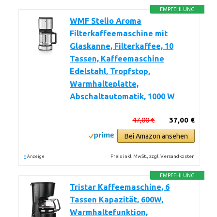
EMPFEHLUNG
WMF Stelio Aroma
Filterkaffeemaschine mit
Glaskanne, Filterkaffee, 10
Tassen, Kaffeemaschine
Edelstahl, Tropfstop,
Warmhalteplatte,
Abschaltautomatik, 1000 W
47,00 €
37,00 €
Bei Amazon ansehen
*
Preis inkl. MwSt., zzgl. Versandkosten
Anzeige
EMPFEHLUNG
Tristar Kaffeemaschine, 6
Tassen Kapazität, 600W,
Warmhaltefunktion,