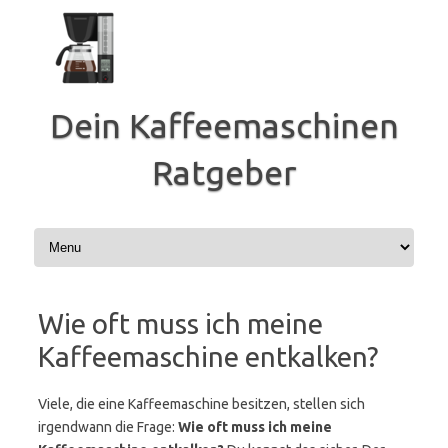
Zum
Inhalt
springen
Dein Kaffeemaschinen
Ratgeber
Wie oft muss ich meine
Kaffeemaschine entkalken?
Viele, die eine Kaffeemaschine besitzen, stellen sich
irgendwann die Frage:
Wie oft muss ich meine