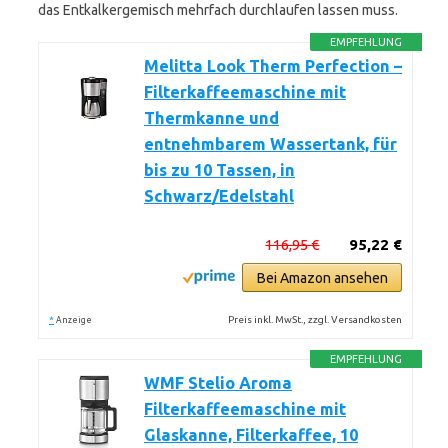
das Entkalkergemisch mehrfach durchlaufen lassen muss.
EMPFEHLUNG
Melitta Look Therm Perfection –
Filterkaffeemaschine mit
Thermkanne und
entnehmbarem Wassertank, für
bis zu 10 Tassen, in
Schwarz/Edelstahl
116,95 €
95,22 €
Bei Amazon ansehen
*
Preis inkl. MwSt., zzgl. Versandkosten
Anzeige
EMPFEHLUNG
WMF Stelio Aroma
Filterkaffeemaschine mit
Glaskanne, Filterkaffee, 10