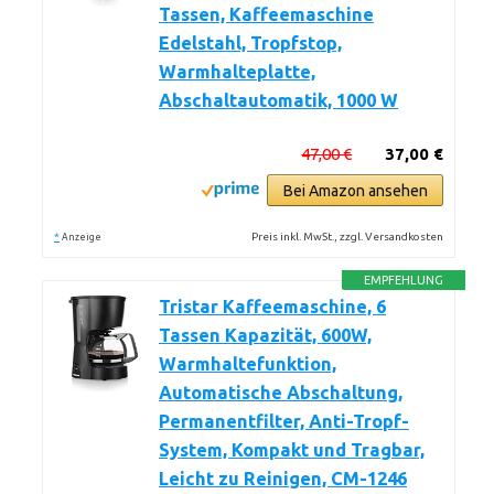
Tassen, Kaffeemaschine
Edelstahl, Tropfstop,
Warmhalteplatte,
Abschaltautomatik, 1000 W
47,00 €
37,00 €
Bei Amazon ansehen
*
Preis inkl. MwSt., zzgl. Versandkosten
Anzeige
EMPFEHLUNG
Tristar Kaffeemaschine, 6
Tassen Kapazität, 600W,
Warmhaltefunktion,
Automatische Abschaltung,
Permanentfilter, Anti-Tropf-
System, Kompakt und Tragbar,
Leicht zu Reinigen, CM-1246