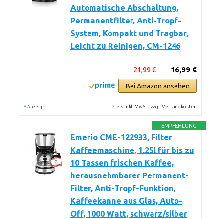
Automatische Abschaltung,
Permanentfilter, Anti-Tropf-
System, Kompakt und Tragbar,
Leicht zu Reinigen, CM-1246
21,99 €
16,99 €
Bei Amazon ansehen
*
Preis inkl. MwSt., zzgl. Versandkosten
Anzeige
EMPFEHLUNG
Emerio CME-122933, Filter
Kaffeemaschine, 1.25l für bis zu
10 Tassen frischen Kaffee,
herausnehmbarer Permanent-
Filter, Anti-Tropf-Funktion,
Kaffeekanne aus Glas, Auto-
Off, 1000 Watt, schwarz/silber