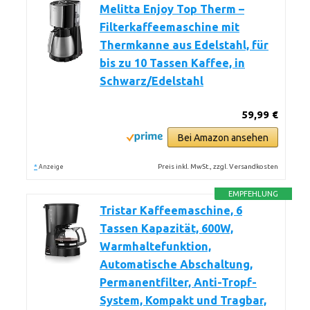
Melitta Enjoy Top Therm –
Filterkaffeemaschine mit
Thermkanne aus Edelstahl, für
bis zu 10 Tassen Kaffee, in
Schwarz/Edelstahl
59,99 €
Bei Amazon ansehen
*
Preis inkl. MwSt., zzgl. Versandkosten
Anzeige
EMPFEHLUNG
Tristar Kaffeemaschine, 6
Tassen Kapazität, 600W,
Warmhaltefunktion,
Automatische Abschaltung,
Permanentfilter, Anti-Tropf-
System, Kompakt und Tragbar,