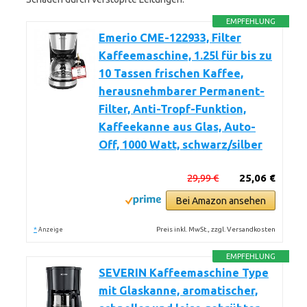
EMPFEHLUNG
Emerio CME-122933, Filter
Kaffeemaschine, 1.25l für bis zu
10 Tassen frischen Kaffee,
herausnehmbarer Permanent-
Filter, Anti-Tropf-Funktion,
Kaffeekanne aus Glas, Auto-
Off, 1000 Watt, schwarz/silber
29,99 €
25,06 €
Bei Amazon ansehen
*
Preis inkl. MwSt., zzgl. Versandkosten
Anzeige
EMPFEHLUNG
SEVERIN Kaffeemaschine Type
mit Glaskanne, aromatischer,