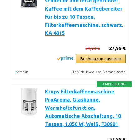
schneller und leise gebrühter
Kaffee mit dem Kaffeebereiter
für bis zu 10 Tassen,
Filterkaffeemaschine, schwarz,
KA 4815
54,99 €
27,99 €
Bei Amazon ansehen
*
Preis inkl. MwSt., zzgl. Versandkosten
Anzeige
EMPFEHLUNG
Krups Filterkaffeemaschine
ProAroma, Glaskanne,
Warmhaltefunktion,
Automatische Abschaltung, 10
Tassen, 1.050 W, Weiß, F30901
33,99 €