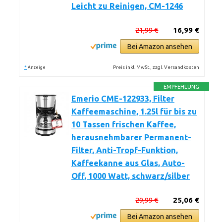
Leicht zu Reinigen, CM-1246
21,99 €
16,99 €
Bei Amazon ansehen
*
Preis inkl. MwSt., zzgl. Versandkosten
Anzeige
EMPFEHLUNG
Emerio CME-122933, Filter
Kaffeemaschine, 1.25l für bis zu
10 Tassen frischen Kaffee,
herausnehmbarer Permanent-
Filter, Anti-Tropf-Funktion,
Kaffeekanne aus Glas, Auto-
Off, 1000 Watt, schwarz/silber
29,99 €
25,06 €
Bei Amazon ansehen