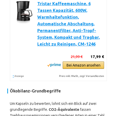
Tristar Kaffeemaschine, 6
Tassen Kapazität, 600W,
Warmhaltefunktion,
Automatische Abschaltung,
Permanentfilter, Anti-Tropf-
System, Kompakt und Tragbar,
Leicht zu Reinigen, CM-1246
21,99 €
17,99 €
Bei Amazon ansehen
*
Preis inkl. MwSt., zzgl. Versandkosten
Anzeige
Ökobilanz-Grundbegriffe
Um Kapseln zu bewerten, lohnt sich ein Blick auf zwei
grundlegende Begriffe.
CO2-Äquivalente
fassen
Treibhausgasemissionen verschiedener Arten in einer Zahl