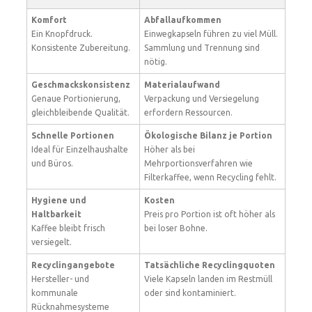
Komfort
Abfallaufkommen
Ein Knopfdruck.
Einwegkapseln führen zu viel Müll.
Konsistente Zubereitung.
Sammlung und Trennung sind
nötig.
Geschmackskonsistenz
Materialaufwand
Genaue Portionierung,
Verpackung und Versiegelung
gleichbleibende Qualität.
erfordern Ressourcen.
Schnelle Portionen
Ökologische Bilanz je Portion
Ideal für Einzelhaushalte
Höher als bei
und Büros.
Mehrportionsverfahren wie
Filterkaffee, wenn Recycling fehlt.
Hygiene und
Kosten
Haltbarkeit
Preis pro Portion ist oft höher als
Kaffee bleibt frisch
bei loser Bohne.
versiegelt.
Recyclingangebote
Tatsächliche Recyclingquoten
Hersteller- und
Viele Kapseln landen im Restmüll
kommunale
oder sind kontaminiert.
Rücknahmesysteme