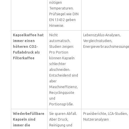
nötigen
Temperaturen.
Prüfsiegel wie DIN
EN 13432 geben
Hinweise.
Kapselkaffee hat
Nicht
Lebenszyklus-Analysen,
immer einen
automatisch.
Vergleichsstudien,
höheren CO2-
Studien zeigen:
Energieverbrauchsmessung
Fußabdruck als
Pro Portion
Filterkaffee
können Kapseln
schlechter
abschneiden.
Entscheidend sind
aber
Maschineffizienz,
Recyclingquote
und
Portionsgröße.
Wiederbefüllbare
Sie sparen Abfall.
Praxisberichte, LCA-Studien,
Kapseln sind
Aber Druck,
Nutzeranalysen
immer die
Reinigung und