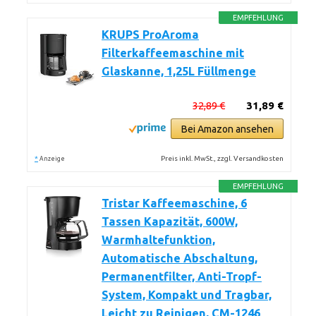
EMPFEHLUNG
KRUPS ProAroma
Filterkaffeemaschine mit
Glaskanne, 1,25L Füllmenge
32,89 €
31,89 €
Bei Amazon ansehen
*
Preis inkl. MwSt., zzgl. Versandkosten
Anzeige
EMPFEHLUNG
Tristar Kaffeemaschine, 6
Tassen Kapazität, 600W,
Warmhaltefunktion,
Automatische Abschaltung,
Permanentfilter, Anti-Tropf-
System, Kompakt und Tragbar,
Leicht zu Reinigen, CM-1246