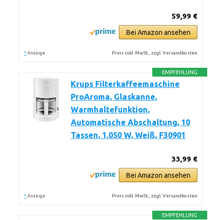
59,99 €
Bei Amazon ansehen
*
Preis inkl. MwSt., zzgl. Versandkosten
Anzeige
EMPFEHLUNG
Krups Filterkaffeemaschine
ProAroma, Glaskanne,
Warmhaltefunktion,
Automatische Abschaltung, 10
Tassen, 1.050 W, Weiß, F30901
33,99 €
Bei Amazon ansehen
*
Preis inkl. MwSt., zzgl. Versandkosten
Anzeige
EMPFEHLUNG