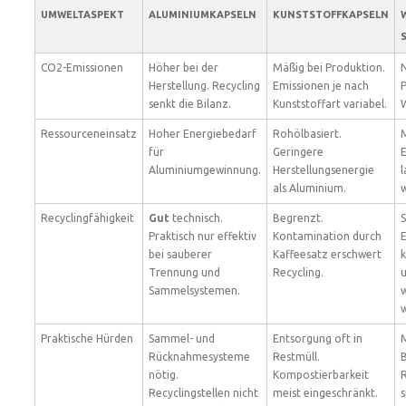
UMWELTASPEKT
ALUMINIUMKAPSELN
KUNSTSTOFFKAPSELN
CO2-Emissionen
Höher bei der
Mäßig bei Produktion.
N
Herstellung. Recycling
Emissionen je nach
P
senkt die Bilanz.
Kunststoffart variabel.
Ressourceneinsatz
Hoher Energiebedarf
Rohölbasiert.
für
Geringere
E
Aluminiumgewinnung.
Herstellungsenergie
l
als Aluminium.
Recyclingfähigkeit
Gut
technisch.
Begrenzt.
S
Praktisch nur effektiv
Kontamination durch
bei sauberer
Kaffeesatz erschwert
k
Trennung und
Recycling.
Sammelsystemen.
Praktische Hürden
Sammel- und
Entsorgung oft in
Rücknahmesysteme
Restmüll.
B
nötig.
Kompostierbarkeit
R
Recyclingstellen nicht
meist eingeschränkt.
s