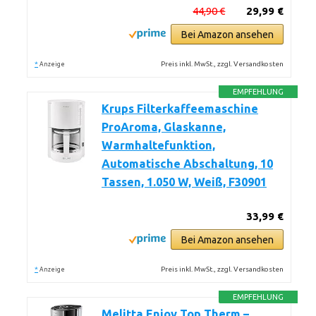
44,90 €
29,99 €
Bei Amazon ansehen
*
Preis inkl. MwSt., zzgl. Versandkosten
Anzeige
EMPFEHLUNG
Krups Filterkaffeemaschine
ProAroma, Glaskanne,
Warmhaltefunktion,
Automatische Abschaltung, 10
Tassen, 1.050 W, Weiß, F30901
33,99 €
Bei Amazon ansehen
*
Preis inkl. MwSt., zzgl. Versandkosten
Anzeige
EMPFEHLUNG
Melitta Enjoy Top Therm –