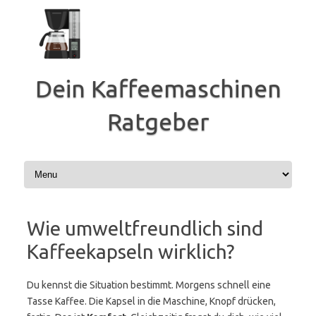
Zum
Inhalt
springen
Dein Kaffeemaschinen
Ratgeber
Wie umweltfreundlich sind
Kaffeekapseln wirklich?
Du kennst die Situation bestimmt. Morgens schnell eine
Tasse Kaffee. Die Kapsel in die Maschine, Knopf drücken,