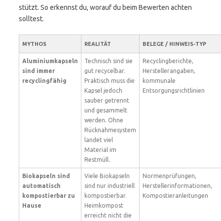
stützt. So erkennst du, worauf du beim Bewerten achten
solltest.
MYTHOS
REALITÄT
BELEGE / HINWEIS-TYP
Aluminiumkapseln
Technisch sind sie
Recyclingberichte,
sind immer
gut recycelbar.
Herstellerangaben,
recyclingfähig
Praktisch muss die
kommunale
Kapsel jedoch
Entsorgungsrichtlinien
sauber getrennt
und gesammelt
werden. Ohne
Rücknahmesystem
landet viel
Material im
Restmüll.
Biokapseln sind
Viele Biokapseln
Normenprüfungen,
automatisch
sind nur industriell
Herstellerinformationen,
kompostierbar zu
kompostierbar.
Kompostieranleitungen
Hause
Heimkompost
erreicht nicht die