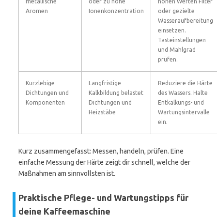
metallische
oder zu hohe
hohen Werten Filter
Aromen
Ionenkonzentration
oder gezielte
Wasseraufbereitung
einsetzen.
Tasteinstellungen
und Mahlgrad
prüfen.
Kurzlebige
Langfristige
Reduziere die Härte
Dichtungen und
Kalkbildung belastet
des Wassers. Halte
Komponenten
Dichtungen und
Entkalkungs- und
Heizstäbe
Wartungsintervalle
ein.
Kurz zusammengefasst: Messen, handeln, prüfen. Eine
einfache Messung der Härte zeigt dir schnell, welche der
Maßnahmen am sinnvollsten ist.
Praktische Pflege- und Wartungstipps für
deine Kaffeemaschine