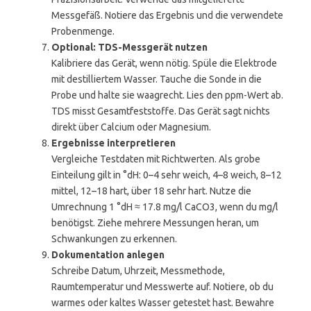
Messgefäß. Notiere das Ergebnis und die verwendete
Probenmenge.
Optional: TDS-Messgerät nutzen
Kalibriere das Gerät, wenn nötig. Spüle die Elektrode
mit destilliertem Wasser. Tauche die Sonde in die
Probe und halte sie waagrecht. Lies den ppm-Wert ab.
TDS misst Gesamtfeststoffe. Das Gerät sagt nichts
direkt über Calcium oder Magnesium.
Ergebnisse interpretieren
Vergleiche Testdaten mit Richtwerten. Als grobe
Einteilung gilt in °dH: 0–4 sehr weich, 4–8 weich, 8–12
mittel, 12–18 hart, über 18 sehr hart. Nutze die
Umrechnung 1 °dH ≈ 17.8 mg/l CaCO3, wenn du mg/l
benötigst. Ziehe mehrere Messungen heran, um
Schwankungen zu erkennen.
Dokumentation anlegen
Schreibe Datum, Uhrzeit, Messmethode,
Raumtemperatur und Messwerte auf. Notiere, ob du
warmes oder kaltes Wasser getestet hast. Bewahre