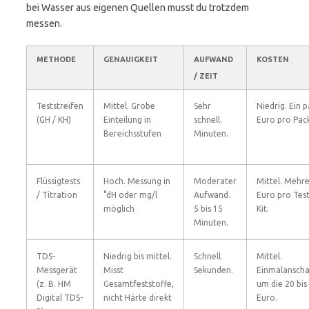
bei Wasser aus eigenen Quellen musst du trotzdem
messen.
METHODE
GENAUIGKEIT
AUFWAND
KOSTEN
/ ZEIT
Teststreifen
Mittel. Grobe
Sehr
Niedrig. Ein 
(GH / KH)
Einteilung in
schnell.
Euro pro Pac
Bereichsstufen
Minuten.
Flüssigtests
Hoch. Messung in
Moderater
Mittel. Mehr
/ Titration
°dH oder mg/l
Aufwand.
Euro pro Tes
möglich
5 bis 15
Kit.
Minuten.
TDS-
Niedrig bis mittel.
Schnell.
Mittel.
Messgerät
Misst
Sekunden.
Einmalanscha
(z. B. HM
Gesamtfeststoffe,
um die 20 bis
Digital TDS-
nicht Härte direkt
Euro.