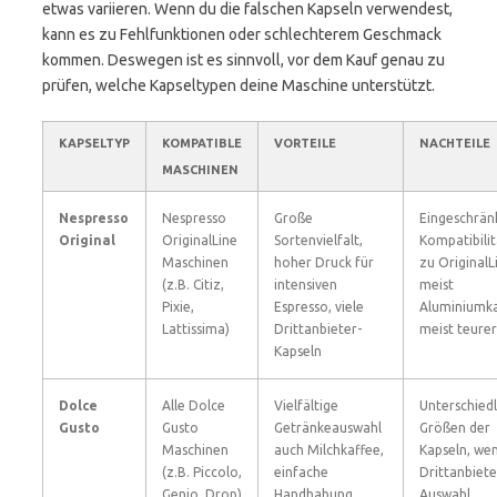
etwas variieren. Wenn du die falschen Kapseln verwendest,
kann es zu Fehlfunktionen oder schlechterem Geschmack
kommen. Deswegen ist es sinnvoll, vor dem Kauf genau zu
prüfen, welche Kapseltypen deine Maschine unterstützt.
KAPSELTYP
KOMPATIBLE
VORTEILE
NACHTEILE
MASCHINEN
Nespresso
Nespresso
Große
Eingeschrän
Original
OriginalLine
Sortenvielfalt,
Kompatibilit
Maschinen
hoher Druck für
zu OriginalL
(z.B. Citiz,
intensiven
meist
Pixie,
Espresso, viele
Aluminiumka
Lattissima)
Drittanbieter-
meist teurer
Kapseln
Dolce
Alle Dolce
Vielfältige
Unterschiedl
Gusto
Gusto
Getränkeauswahl
Größen der
Maschinen
auch Milchkaffee,
Kapseln, we
(z.B. Piccolo,
einfache
Drittanbiete
Genio, Drop)
Handhabung,
Auswahl,