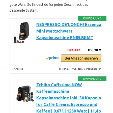
gute Wahl. So findest du für jeden Geschmack das
passende System.
EMPFEHLUNG
NESPRESSO DE’LONGHI Essenza
Mini Mattschwarz
Kapselmaschine EN85.BKMT
109,00 €
89,90 €
Bei Amazon ansehen
*
Preis inkl. MwSt., zzgl. Versandkosten
Anzeige
EMPFEHLUNG
Tchibo Cafissimo NOW
Kaffeemaschine
Kapselmaschine inkl. 30 Kapseln
für Caffè Crema, Espresso und
Kaffee | 0,67 l | 1250 Watt | 11,4 x