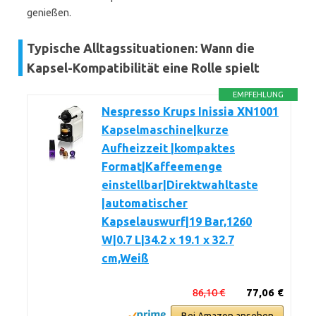
genießen.
Typische Alltagssituationen: Wann die
Kapsel-Kompatibilität eine Rolle spielt
EMPFEHLUNG
Nespresso Krups Inissia XN1001
Kapselmaschine|kurze
Aufheizzeit |kompaktes
Format|Kaffeemenge
einstellbar|Direktwahltaste
|automatischer
Kapselauswurf|19 Bar,1260
W|0.7 L|34.2 x 19.1 x 32.7
cm,Weiß
86,10 €
77,06 €