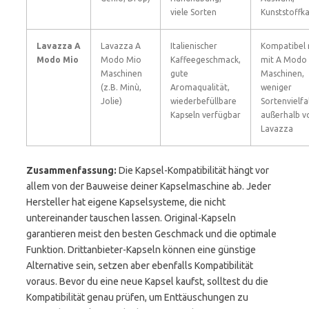
viele Sorten
Kunststoffk
Lavazza A
Lavazza A
Italienischer
Kompatibel 
Modo Mio
Modo Mio
Kaffeegeschmack,
mit A Modo
Maschinen
gute
Maschinen,
(z.B. Minù,
Aromaqualität,
weniger
Jolie)
wiederbefüllbare
Sortenvielfa
Kapseln verfügbar
außerhalb v
Lavazza
Zusammenfassung:
Die Kapsel-Kompatibilität hängt vor
allem von der Bauweise deiner Kapselmaschine ab. Jeder
Hersteller hat eigene Kapselsysteme, die nicht
untereinander tauschen lassen. Original-Kapseln
garantieren meist den besten Geschmack und die optimale
Funktion. Drittanbieter-Kapseln können eine günstige
Alternative sein, setzen aber ebenfalls Kompatibilität
voraus. Bevor du eine neue Kapsel kaufst, solltest du die
Kompatibilität genau prüfen, um Enttäuschungen zu