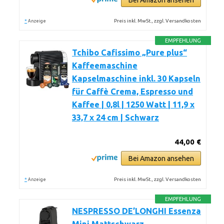
Bei Amazon ansehen
*
Preis inkl. MwSt., zzgl. Versandkosten
Anzeige
EMPFEHLUNG
Tchibo Cafissimo „Pure plus“
Kaffeemaschine
Kapselmaschine inkl. 30 Kapseln
für Caffè Crema, Espresso und
Kaffee | 0,8l | 1250 Watt | 11,9 x
33,7 x 24 cm | Schwarz
44,00 €
Bei Amazon ansehen
*
Preis inkl. MwSt., zzgl. Versandkosten
Anzeige
EMPFEHLUNG
NESPRESSO DE’LONGHI Essenza