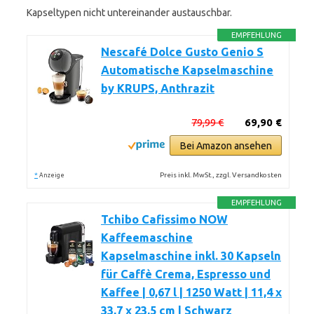
Kapseltypen nicht untereinander austauschbar.
EMPFEHLUNG
Nescafé Dolce Gusto Genio S
Automatische Kapselmaschine
by KRUPS, Anthrazit
79,99 €
69,90 €
Bei Amazon ansehen
*
Preis inkl. MwSt., zzgl. Versandkosten
Anzeige
EMPFEHLUNG
Tchibo Cafissimo NOW
Kaffeemaschine
Kapselmaschine inkl. 30 Kapseln
für Caffè Crema, Espresso und
Kaffee | 0,67 l | 1250 Watt | 11,4 x
33,7 x 23,5 cm | Schwarz