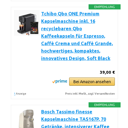
EMPFEHLUNG
Tchibo Qbo ONE Premium
Kapselmaschine inkl. 16
recyclebaren Qbo
Kaffeekapseln für Espresso,
Caffè Crema und Caffè Grande,
hochwertiges, kompaktes,
innovatives Design, Soft Black
39,00 €
Bei Amazon ansehen
*
Preis inkl. MwSt., zzgl. Versandkosten
Anzeige
EMPFEHLUNG
Bosch Tassimo finesse
Kapselmaschine TAS167P, 70
Getränke, intensiverer Kaffee