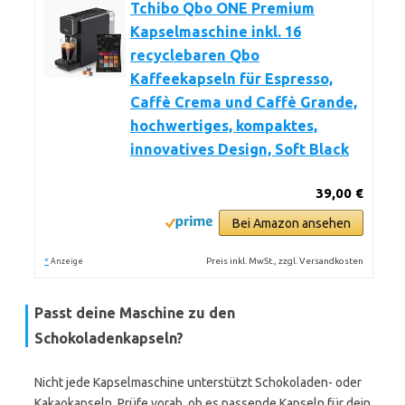
Tchibo Qbo ONE Premium
Kapselmaschine inkl. 16
recyclebaren Qbo
Kaffeekapseln für Espresso,
Caffè Crema und Caffè Grande,
hochwertiges, kompaktes,
innovatives Design, Soft Black
39,00 €
Bei Amazon ansehen
*
Preis inkl. MwSt., zzgl. Versandkosten
Anzeige
Passt deine Maschine zu den
Schokoladenkapseln?
Nicht jede Kapselmaschine unterstützt Schokoladen- oder
Kakaokapseln. Prüfe vorab, ob es passende Kapseln für dein