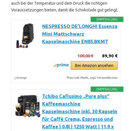
auch bei der Temperatur und dem Druck die richtigen
Voraussetzungen bieten, damit die Schokolade gut gelingt.
EMPFEHLUNG
NESPRESSO DE’LONGHI Essenza
Mini Mattschwarz
Kapselmaschine EN85.BKMT
109,00 €
89,90 €
Bei Amazon ansehen
*
Preis inkl. MwSt., zzgl. Versandkosten
Anzeige
EMPFEHLUNG
Tchibo Cafissimo „Pure plus“
Kaffeemaschine
Kapselmaschine inkl. 30 Kapseln
für Caffè Crema, Espresso und
Kaffee | 0,8l | 1250 Watt | 11,9 x