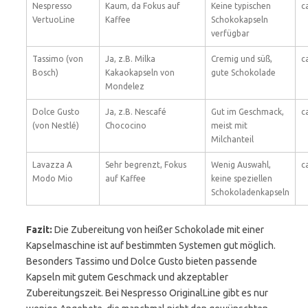
Nespresso
Kaum, da Fokus auf
Keine typischen
c
VertuoLine
Kaffee
Schokokapseln
verfügbar
Tassimo (von
Ja, z.B. Milka
Cremig und süß,
c
Bosch)
Kakaokapseln von
gute Schokolade
Mondelez
Dolce Gusto
Ja, z.B. Nescafé
Gut im Geschmack,
c
(von Nestlé)
Chococino
meist mit
Milchanteil
Lavazza A
Sehr begrenzt, Fokus
Wenig Auswahl,
c
Modo Mio
auf Kaffee
keine speziellen
Schokoladenkapseln
Fazit:
Die Zubereitung von heißer Schokolade mit einer
Kapselmaschine ist auf bestimmten Systemen gut möglich.
Besonders Tassimo und Dolce Gusto bieten passende
Kapseln mit gutem Geschmack und akzeptabler
Zubereitungszeit. Bei Nespresso OriginalLine gibt es nur