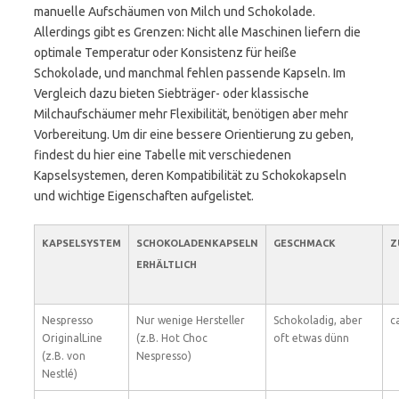
manuelle Aufschäumen von Milch und Schokolade.
Allerdings gibt es Grenzen: Nicht alle Maschinen liefern die
optimale Temperatur oder Konsistenz für heiße
Schokolade, und manchmal fehlen passende Kapseln. Im
Vergleich dazu bieten Siebträger- oder klassische
Milchaufschäumer mehr Flexibilität, benötigen aber mehr
Vorbereitung. Um dir eine bessere Orientierung zu geben,
findest du hier eine Tabelle mit verschiedenen
Kapselsystemen, deren Kompatibilität zu Schokokapseln
und wichtige Eigenschaften aufgelistet.
KAPSELSYSTEM
SCHOKOLADENKAPSELN
GESCHMACK
Z
ERHÄLTLICH
Nespresso
Nur wenige Hersteller
Schokoladig, aber
c
OriginalLine
(z.B. Hot Choc
oft etwas dünn
(z.B. von
Nespresso)
Nestlé)