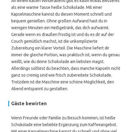
An einem kalten Winterabend gibt es kaum etwas Besseres
als eine warme Tasse heiße Schokolade. Mit einer
Kapselmaschine kannst du diesen Moment schnell und
bequem genießen. Ohne großen Aufwand hast du in
wenigen Minuten ein Heißgetränk, das dich aufwärmt.
Gerade wenn es draußen frostig ist und du es dir auf der
Couch gemütlich machst, ist die unkomplizierte
Zubereitung ein klarer Vorteil. Die Maschine liefert dir
immer die gleiche Portion, was praktisch ist, wenn du genau
weißt, wie du deine Schokolade am liebsten magst.
Allerdings solltest du beachten, dass manche Kapseln nicht
ganz so cremig sind wie frisch zubereitete Schokolade.
Trotzdem ist die Maschine eine schöne Möglichkeit, den
Abend entspannt zu gestalten.
Gäste bewirten
Wenn Freunde oder Familie zu Besuch kommen, ist heiße
Schokolade eine beliebte Ergänzung zum Kaffeeangebot.
Mit einer Kapselmaschine kannst du schnell und ohne viel