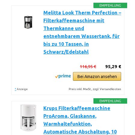
EMPFEHLUNG
Melitta Look Therm Perfection –
Filterkaffeemaschine mit
Thermkanne und
entnehmbarem Wassertank, für
bis zu 10 Tassen, in
Schwarz/Edelstahl
116,95 €
95,29 €
Bei Amazon ansehen
*
Preis inkl. MwSt., zzgl. Versandkosten
Anzeige
EMPFEHLUNG
Krups Filterkaffeemaschine
ProAroma, Glaskanne,
Warmhaltefunktion,
Automatische Abschaltung, 10