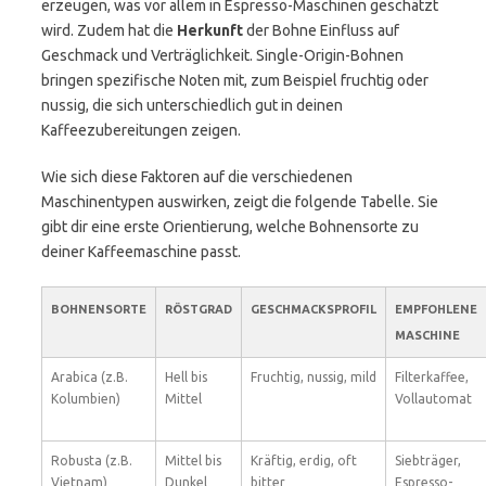
erzeugen, was vor allem in Espresso-Maschinen geschätzt
wird. Zudem hat die
Herkunft
der Bohne Einfluss auf
Geschmack und Verträglichkeit. Single-Origin-Bohnen
bringen spezifische Noten mit, zum Beispiel fruchtig oder
nussig, die sich unterschiedlich gut in deinen
Kaffeezubereitungen zeigen.
Wie sich diese Faktoren auf die verschiedenen
Maschinentypen auswirken, zeigt die folgende Tabelle. Sie
gibt dir eine erste Orientierung, welche Bohnensorte zu
deiner Kaffeemaschine passt.
BOHNENSORTE
RÖSTGRAD
GESCHMACKSPROFIL
EMPFOHLENE
MASCHINE
Arabica (z.B.
Hell bis
Fruchtig, nussig, mild
Filterkaffee,
Kolumbien)
Mittel
Vollautomat
Robusta (z.B.
Mittel bis
Kräftig, erdig, oft
Siebträger,
Vietnam)
Dunkel
bitter
Espresso-