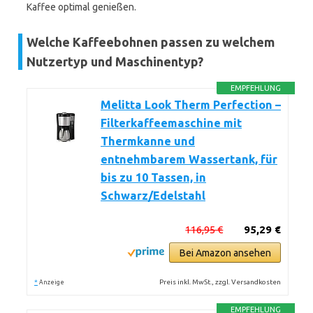
Kaffee optimal genießen.
Welche Kaffeebohnen passen zu welchem
Nutzertyp und Maschinentyp?
EMPFEHLUNG
Melitta Look Therm Perfection –
Filterkaffeemaschine mit
Thermkanne und
entnehmbarem Wassertank, für
bis zu 10 Tassen, in
Schwarz/Edelstahl
116,95 €
95,29 €
Bei Amazon ansehen
*
Preis inkl. MwSt., zzgl. Versandkosten
Anzeige
EMPFEHLUNG