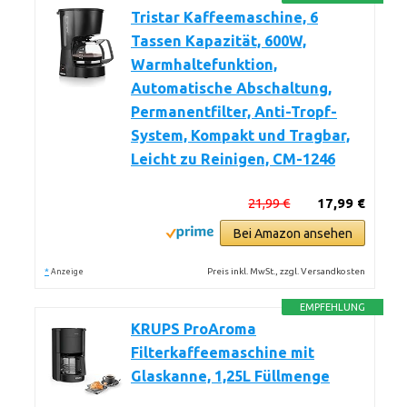
Tristar Kaffeemaschine, 6
Tassen Kapazität, 600W,
Warmhaltefunktion,
Automatische Abschaltung,
Permanentfilter, Anti-Tropf-
System, Kompakt und Tragbar,
Leicht zu Reinigen, CM-1246
21,99 €
17,99 €
Bei Amazon ansehen
*
Preis inkl. MwSt., zzgl. Versandkosten
Anzeige
EMPFEHLUNG
KRUPS ProAroma
Filterkaffeemaschine mit
Glaskanne, 1,25L Füllmenge