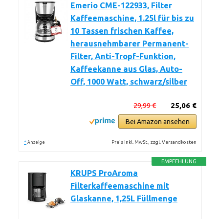
Emerio CME-122933, Filter
Kaffeemaschine, 1.25l für bis zu
10 Tassen frischen Kaffee,
herausnehmbarer Permanent-
Filter, Anti-Tropf-Funktion,
Kaffeekanne aus Glas, Auto-
Off, 1000 Watt, schwarz/silber
29,99 €
25,06 €
Bei Amazon ansehen
*
Preis inkl. MwSt., zzgl. Versandkosten
Anzeige
EMPFEHLUNG
KRUPS ProAroma
Filterkaffeemaschine mit
Glaskanne, 1,25L Füllmenge