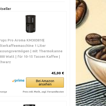
tseller
rups Pro Aroma KM303810|
ilterkaffeemaschine 1 Liter
assungsvermögen | mit Thermokanne
 800 Watt | für 10-15 Tassen Kaffee |
chwarz
45,00 €
Bei Amazon
ansehen
Preis inkl. MwSt., zzgl. Versandkosten
nzeige