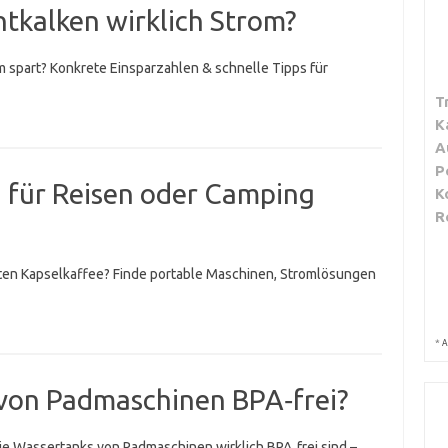
tkalken wirklich Strom?
om spart? Konkrete Einsparzahlen & schnelle Tipps für
T
K
A
P
 für Reisen oder Camping
K
R
hten Kapselkaffee? Finde portable Maschinen, Stromlösungen
*
A
 von Padmaschinen BPA‑frei?
die Wassertanks von Padmaschinen wirklich BPA‑frei sind –