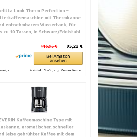
elitta Look Therm Perfection –
ilterkaffeemaschine mit Thermkanne
nd entnehmbarem Wassertank, für
is zu 10 Tassen, in Schwarz/Edelstahl
116,95 €
95,22 €
Bei Amazon
ansehen
Preis inkl. MwSt., zzgl. Versandkosten
nzeige
EVERIN Kaffeemaschine Type mit
laskanne, aromatischer, schneller
nd leise gebrühter Kaffee mit dem