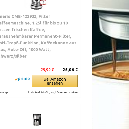
merio CME-122933, Filter
affeemaschine, 1.25l für bis zu 10
assen frischen Kaffee,
erausnehmbarer Permanent-Filter,
nti-Tropf-Funktion, Kaffeekanne aus
las, Auto-Off, 1000 Watt,
chwarz/silber
29,99 €
25,06 €
Bei Amazon
ansehen
Preis inkl. MwSt., zzgl. Versandkosten
nzeige