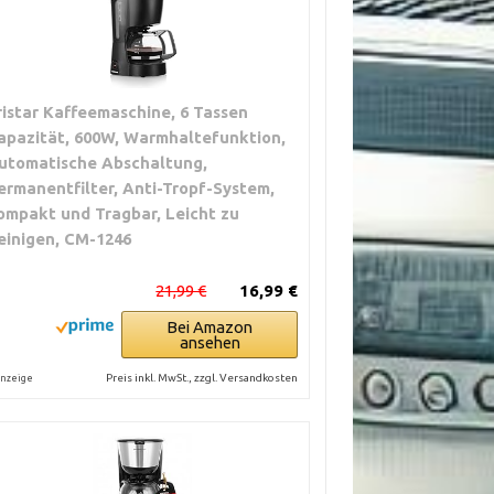
ristar Kaffeemaschine, 6 Tassen
apazität, 600W, Warmhaltefunktion,
utomatische Abschaltung,
ermanentfilter, Anti-Tropf-System,
ompakt und Tragbar, Leicht zu
einigen, CM-1246
21,99 €
16,99 €
Bei Amazon
ansehen
Preis inkl. MwSt., zzgl. Versandkosten
nzeige