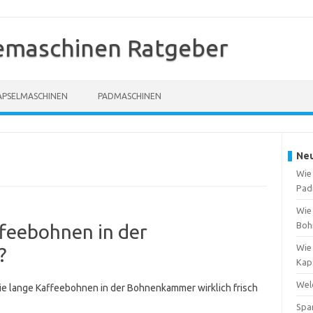
emaschinen Ratgeber
APSELMASCHINEN
PADMASCHINEN
Neu
Wie
Pad
Wie
Boh
ffeebohnen in der
Wie 
?
Kap
Welc
wie lange Kaffeebohnen in der Bohnenkammer wirklich frisch
Spa