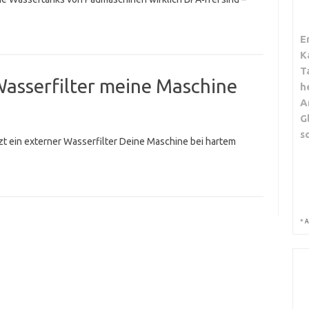
E
K
T
Wasserfilter meine Maschine
h
A
G
s
t ein externer Wasserfilter Deine Maschine bei hartem
*
A