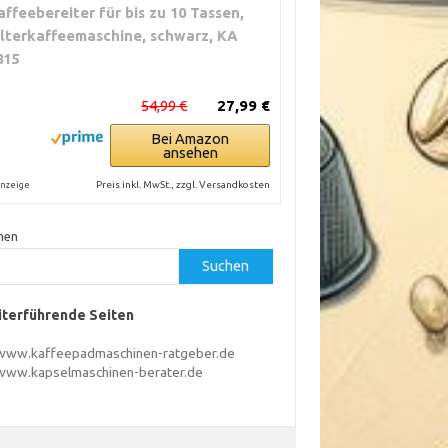
affeebereiter für bis zu 10 Tassen,
ilterkaffeemaschine, schwarz, KA
815
54,99 €
27,99 €
Bei Amazon
ansehen
Preis inkl. MwSt., zzgl. Versandkosten
nzeige
hen
Suchen
terführende Seiten
www.kaffeepadmaschinen-ratgeber.de
www.kapselmaschinen-berater.de