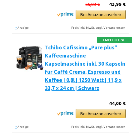
55,83 €
43,99 €
Bei Amazon ansehen
*
Preis inkl. MwSt., zzgl. Versandkosten
Anzeige
EMPFEHLUNG
Tchibo Cafissimo „Pure plus“
Kaffeemaschine
Kapselmaschine inkl. 30 Kapseln
für Caffè Crema, Espresso und
Kaffee | 0,8l | 1250 Watt | 11,9 x
33,7 x 24 cm | Schwarz
44,00 €
Bei Amazon ansehen
*
Preis inkl. MwSt., zzgl. Versandkosten
Anzeige