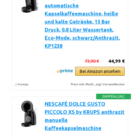
automatische
Kapselkaffeemaschine, heiße
und kalte Getränke, 15 Bar
Druck, 0,8 Liter Wassertank,
Eco-Mode, schwarz/Anthrazit,
KP1238
73,90 €
44,99 €
Bei Amazon ansehen
*
Preis inkl. MwSt., zzgl. Versandkosten
Anzeige
EMPFEHLUNG
NESCAFÉ DOLCE GUSTO
PICCOLO XS by KRUPS anthrazit
manuelle
Kaffeekapselmaschine