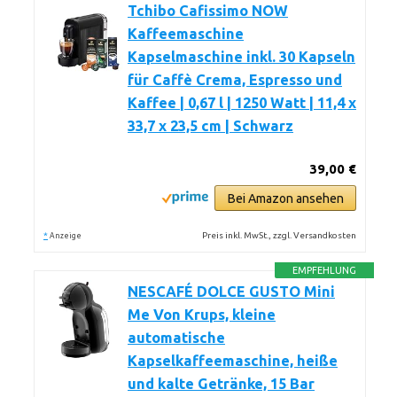
Tchibo Cafissimo NOW
Kaffeemaschine
Kapselmaschine inkl. 30 Kapseln
für Caffè Crema, Espresso und
Kaffee | 0,67 l | 1250 Watt | 11,4 x
33,7 x 23,5 cm | Schwarz
39,00 €
Bei Amazon ansehen
*
Preis inkl. MwSt., zzgl. Versandkosten
Anzeige
EMPFEHLUNG
NESCAFÉ DOLCE GUSTO Mini
Me Von Krups, kleine
automatische
Kapselkaffeemaschine, heiße
und kalte Getränke, 15 Bar