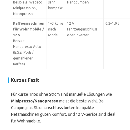
Beispiele: Wacaco
sehr
Handpumpen
Minipresso NS,
kompakt
Nanopresso
Kaffeemaschinen
1–3 kg, je
12 V
0,2–1,0 l
für Wohnmobile /
nach
Fahrzeuganschluss
12 V
Modell
oder Inverter
Beispiel:
Handpresso Auto
(E.S.E. Pods /
gemahlener
Kaffee)
Kurzes Fazit
Für kurze Trips ohne Strom sind manuelle Lösungen wie
Minipresso/Nanopresso
meist die beste Wahl. Bei
Camping mit Stromanschluss bieten kompakte
Netzmaschinen guten Komfort, und 12 V-Geräte sind ideal
für Wohnmobile.