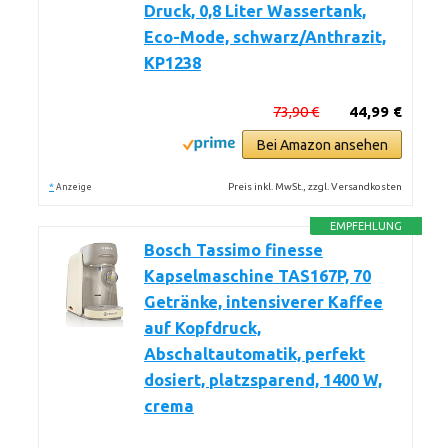
Druck, 0,8 Liter Wassertank,
Eco-Mode, schwarz/Anthrazit,
KP1238
73,90 €
44,99 €
Bei Amazon ansehen
*
Preis inkl. MwSt., zzgl. Versandkosten
Anzeige
EMPFEHLUNG
Bosch Tassimo finesse
Kapselmaschine TAS167P, 70
Getränke, intensiverer Kaffee
auf Kopfdruck,
Abschaltautomatik, perfekt
dosiert, platzsparend, 1400 W,
crema