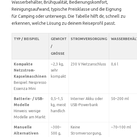
Wasserbehälter, Brühqualität, Bedienungskomfort,
Reinigungsaufwand, typische Preisklasse und die Eignung
für Camping oder unterwegs. Die Tabelle hilft dir, schnell zu
erkennen, welche Lösung zu deinem Reiseprofil passt.
TYP / BEISPIEL
GEWICHT
STROMVERSORGUNG
WASSERBEHÄL
/
GRÖSSE
Kompakte
~2,3 kg,
230 V Netzanschluss
0,6 l
Netzstrom-
sehr
Kapselmaschinen
kompakt
Beispiel: Nespresso
Essenza Mini
Batterie- / USB-
0,5–1,5
Interner Akku oder
50–200 ml
Modelle
kg, meist
USB-Powerbank
Hinweis: wenige
handlich
Modelle am Markt
Manuelle
~300–
Keine
~70–100 ml
Alternativen
500 g,
Stromversorgung,