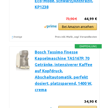
Eco-Mode, schwarz/Anthrazit,
KP1238
73,90 €
44,99 €
Bei Amazon ansehen
*
Preis inkl. MwSt., zzgl. Versandkosten
Anzeige
EMPFEHLUNG
Bosch Tassimo finesse
Kapselmaschine TAS167P, 70
Getränke, intensiverer Kaffee
auf Kopfdruck,
Abschaltautomatik, perfekt
dosiert, platzsparend, 1400 W,
crema
34,90 €