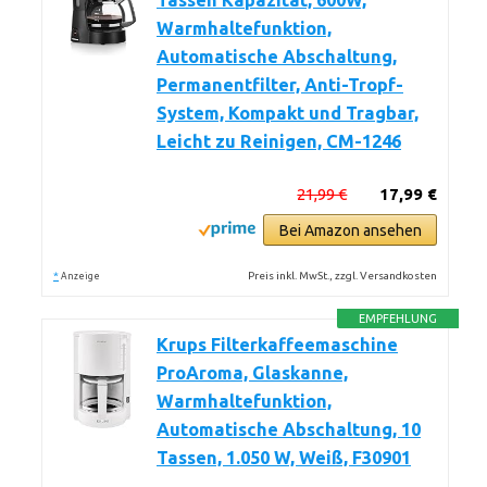
Tassen Kapazität, 600W,
Warmhaltefunktion,
Automatische Abschaltung,
Permanentfilter, Anti-Tropf-
System, Kompakt und Tragbar,
Leicht zu Reinigen, CM-1246
21,99 €
17,99 €
Bei Amazon ansehen
*
Preis inkl. MwSt., zzgl. Versandkosten
Anzeige
EMPFEHLUNG
Krups Filterkaffeemaschine
ProAroma, Glaskanne,
Warmhaltefunktion,
Automatische Abschaltung, 10
Tassen, 1.050 W, Weiß, F30901