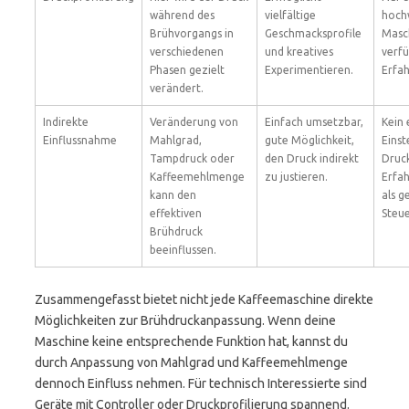
während des
vielfältige
hoch
Brühvorgangs in
Geschmacksprofile
Masc
verschiedenen
und kreatives
verfü
Phasen gezielt
Experimentieren.
Erfah
verändert.
Indirekte
Veränderung von
Einfach umsetzbar,
Kein 
Einflussnahme
Mahlgrad,
gute Möglichkeit,
Einst
Tampdruck oder
den Druck indirekt
Druck
Kaffeemehlmenge
zu justieren.
Erfa
kann den
als g
effektiven
Steu
Brühdruck
beeinflussen.
Zusammengefasst bietet nicht jede Kaffeemaschine direkte
Möglichkeiten zur Brühdruckanpassung. Wenn deine
Maschine keine entsprechende Funktion hat, kannst du
durch Anpassung von Mahlgrad und Kaffeemehlmenge
dennoch Einfluss nehmen. Für technisch Interessierte sind
Geräte mit Controller oder Druckprofilierung spannend.