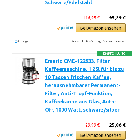
Schwarz/Edelstahl
116,95 €
95,29 €
Bei Amazon ansehen
*
Preis inkl. MwSt., zzgl. Versandkosten
Anzeige
EMPFEHLUNG
Emerio CME-122933, Filter
Kaffeemaschine, 1.25l für bis zu
10 Tassen frischen Kaffee,
herausnehmbarer Permanent-
Filter, Anti-Tropf-Funktion,
Kaffeekanne aus Glas, Auto-
Off, 1000 Watt, schwarz/silber
29,99 €
25,06 €
Bei Amazon ansehen