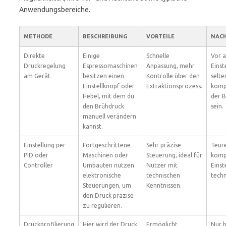
Anwendungsbereiche.
METHODE
BESCHREIBUNG
VORTEILE
NACH
Direkte
Einige
Schnelle
Vor a
Druckregelung
Espressomaschinen
Anpassung, mehr
Einst
am Gerät
besitzen einen
Kontrolle über den
selte
Einstellknopf oder
Extraktionsprozess.
kompl
Hebel, mit dem du
der 
den Brühdruck
sein.
manuell verändern
kannst.
Einstellung per
Fortgeschrittene
Sehr präzise
Teur
PID oder
Maschinen oder
Steuerung, ideal für
kompl
Controller
Umbauten nutzen
Nutzer mit
Einst
elektronische
technischen
techn
Steuerungen, um
Kenntnissen.
den Druck präzise
zu regulieren.
Druckprofilierung
Hier wird der Druck
Ermöglicht
Nur b