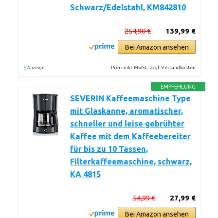
Schwarz/Edelstahl, KM842810
254,90 €
139,99 €
Bei Amazon ansehen
*
Preis inkl. MwSt., zzgl. Versandkosten
Anzeige
EMPFEHLUNG
SEVERIN Kaffeemaschine Type
mit Glaskanne, aromatischer,
schneller und leise gebrühter
Kaffee mit dem Kaffeebereiter
für bis zu 10 Tassen,
Filterkaffeemaschine, schwarz,
KA 4815
54,99 €
27,99 €
Bei Amazon ansehen