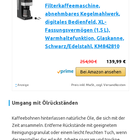
Filterkaffeemaschine,
abnehmbares Kegelmahlwerk,
digitales Bedienfeld, XL-
Fassungsvermögen (1,5 L),
Warmhaltefunktion, Glaskanne,
Schwarz/Edelstahl, KM842810
254,90 €
139,99 €
Bei Amazon ansehen
*
Preis inkl. MwSt., zzgl. Versandkosten
Anzeige
Umgang mit Ölrückständen
Kaffeebohnen hinterlassen natürliche Öle, die sich mit der
Zeit ansammeln. Entferne Rückstände mit geeignetem
Reinigungsgranulat oder einem leicht feuchten Tuch, wenn
der Hersteller das erlaubt. Arbeite sparsam und trockne