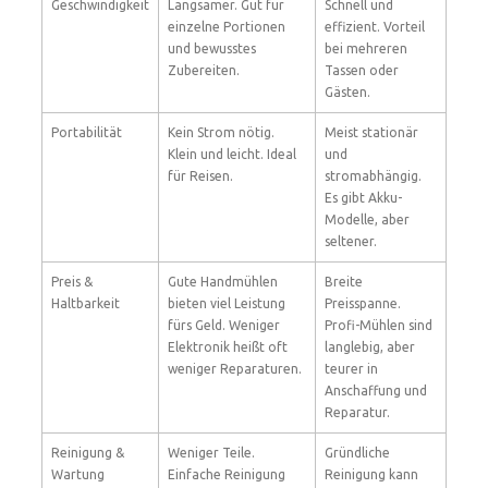
Geschwindigkeit
Langsamer. Gut für
Schnell und
einzelne Portionen
effizient. Vorteil
und bewusstes
bei mehreren
Zubereiten.
Tassen oder
Gästen.
Portabilität
Kein Strom nötig.
Meist stationär
Klein und leicht. Ideal
und
für Reisen.
stromabhängig.
Es gibt Akku-
Modelle, aber
seltener.
Preis &
Gute Handmühlen
Breite
Haltbarkeit
bieten viel Leistung
Preisspanne.
fürs Geld. Weniger
Profi-Mühlen sind
Elektronik heißt oft
langlebig, aber
weniger Reparaturen.
teurer in
Anschaffung und
Reparatur.
Reinigung &
Weniger Teile.
Gründliche
Wartung
Einfache Reinigung
Reinigung kann