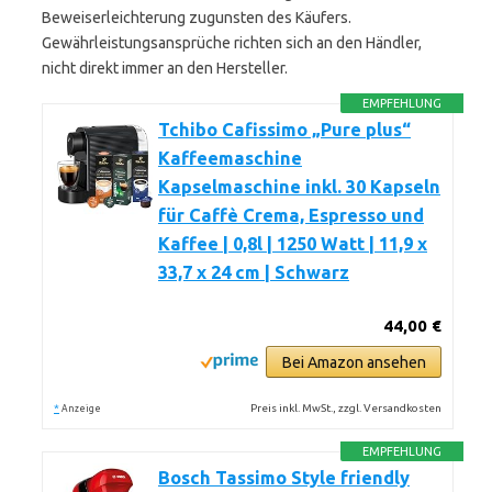
Beweiserleichterung zugunsten des Käufers.
Gewährleistungsansprüche richten sich an den Händler,
nicht direkt immer an den Hersteller.
EMPFEHLUNG
Tchibo Cafissimo „Pure plus“
Kaffeemaschine
Kapselmaschine inkl. 30 Kapseln
für Caffè Crema, Espresso und
Kaffee | 0,8l | 1250 Watt | 11,9 x
33,7 x 24 cm | Schwarz
44,00 €
Bei Amazon ansehen
*
Preis inkl. MwSt., zzgl. Versandkosten
Anzeige
EMPFEHLUNG
Bosch Tassimo Style friendly