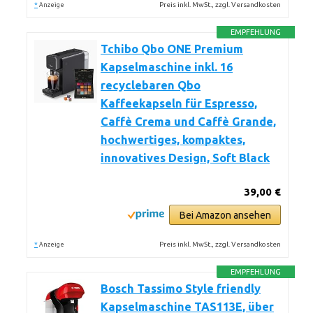
*
Preis inkl. MwSt., zzgl. Versandkosten
Anzeige
EMPFEHLUNG
Tchibo Qbo ONE Premium
Kapselmaschine inkl. 16
recyclebaren Qbo
Kaffeekapseln für Espresso,
Caffè Crema und Caffè Grande,
hochwertiges, kompaktes,
innovatives Design, Soft Black
39,00 €
Bei Amazon ansehen
*
Preis inkl. MwSt., zzgl. Versandkosten
Anzeige
EMPFEHLUNG
Bosch Tassimo Style friendly
Kapselmaschine TAS113E, über