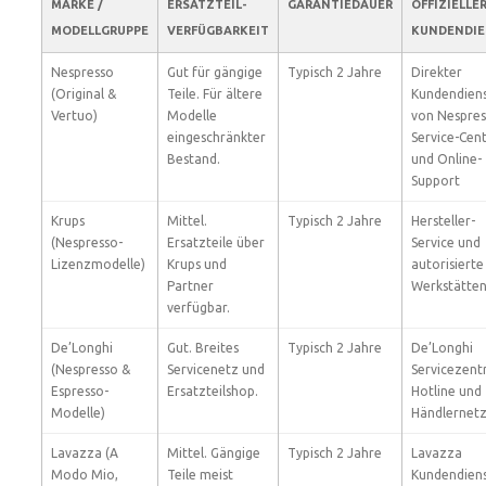
MARKE /
ERSATZTEIL-
GARANTIEDAUER
OFFIZIELLE
MODELLGRUPPE
VERFÜGBARKEIT
KUNDENDIE
Nespresso
Gut für gängige
Typisch 2 Jahre
Direkter
(Original &
Teile. Für ältere
Kundendien
Vertuo)
Modelle
von Nespres
eingeschränkter
Service-Cen
Bestand.
und Online-
Support
Krups
Mittel.
Typisch 2 Jahre
Hersteller-
(Nespresso-
Ersatzteile über
Service und
Lizenzmodelle)
Krups und
autorisierte
Partner
Werkstätte
verfügbar.
De’Longhi
Gut. Breites
Typisch 2 Jahre
De’Longhi
(Nespresso &
Servicenetz und
Servicezent
Espresso-
Ersatzteilshop.
Hotline und
Modelle)
Händlernet
Lavazza (A
Mittel. Gängige
Typisch 2 Jahre
Lavazza
Modo Mio,
Teile meist
Kundendien