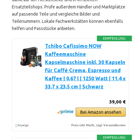
Ersatzteilshops. Prüfe außerdem Händler und Marktplätze
auf passende Teile und vergleiche Bilder und
Teilenummern. Lokale Fachwerkstätten können ebenfalls
helfen und Passstücke anbieten.
EMPFEHLUNG
Tchibo Cafissimo NOW
Kaffeemaschine
Kapselmaschine inkl. 30 Kapseln
für Caffè Crema, Espresso und
Kaffee | 0,67 l | 1250 Watt | 11,4 x
33,7 x 23,5 cm | Schwarz
39,00 €
Bei Amazon ansehen
*
Preis inkl. MwSt., zzgl. Versandkosten
Anzeige
EMPFEHLUNG