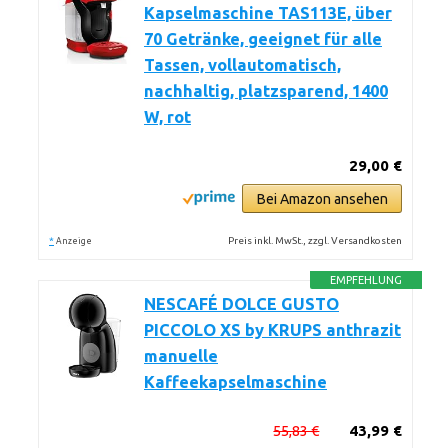
Kapselmaschine TAS113E, über
70 Getränke, geeignet für alle
Tassen, vollautomatisch,
nachhaltig, platzsparend, 1400
W, rot
29,00 €
Bei Amazon ansehen
*
Preis inkl. MwSt., zzgl. Versandkosten
Anzeige
EMPFEHLUNG
NESCAFÉ DOLCE GUSTO
PICCOLO XS by KRUPS anthrazit
manuelle
Kaffeekapselmaschine
55,83 €
43,99 €