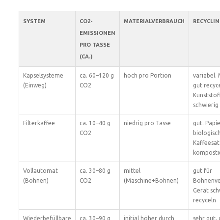
SYSTEM
CO2-
MATERIALVERBRAUCH
RECYCLIN
EMISSIONEN
PRO TASSE
(CA.)
Kapselsysteme
ca. 60–120 g
hoch pro Portion
variabel. 
(Einweg)
CO2
gut recyce
Kunststof
schwierig
Filterkaffee
ca. 10–40 g
niedrig pro Tasse
gut. Papie
CO2
biologisc
Kaffeesat
komposti
Vollautomat
ca. 30–80 g
mittel
gut für
(Bohnen)
CO2
(Maschine+Bohnen)
Bohnenve
Gerät sch
recyceln
Wiederbefüllbare
ca. 30–90 g
initial höher durch
sehr gut,