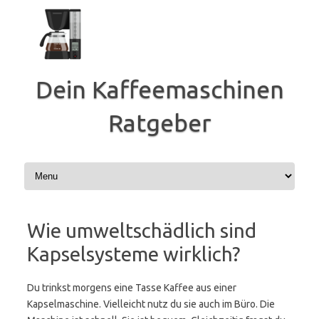
Zum
Inhalt
springen
Dein Kaffeemaschinen
Ratgeber
Wie umweltschädlich sind
Kapselsysteme wirklich?
Du trinkst morgens eine Tasse Kaffee aus einer
Kapselmaschine. Vielleicht nutz du sie auch im Büro. Die