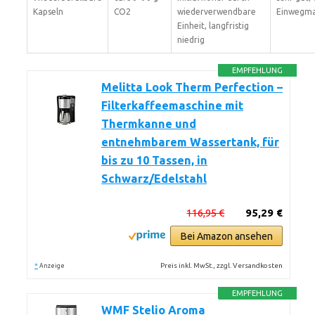
Kapseln
CO2
wiederverwendbare
Einwegma
Einheit, langfristig
niedrig
EMPFEHLUNG
Melitta Look Therm Perfection –
Filterkaffeemaschine mit
Thermkanne und
entnehmbarem Wassertank, für
bis zu 10 Tassen, in
Schwarz/Edelstahl
116,95 €
95,29 €
Bei Amazon ansehen
*
Preis inkl. MwSt., zzgl. Versandkosten
Anzeige
EMPFEHLUNG
WMF Stelio Aroma