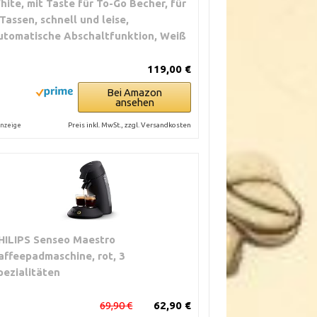
hite, mit Taste für To-Go Becher, für
 Tassen, schnell und leise,
utomatische Abschaltfunktion, Weiß
119,00 €
Bei Amazon
ansehen
Preis inkl. MwSt., zzgl. Versandkosten
nzeige
HILIPS Senseo Maestro
affeepadmaschine, rot, 3
pezialitäten
69,90 €
62,90 €