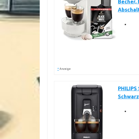
Becher, 
Abschal
*
Anzeige
PHILIPS
Schwarz,