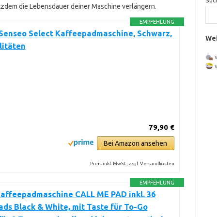
Suc
tzdem die Lebensdauer deiner Maschine verlängern.
EMPFEHLUNG
 Senseo Select Kaffeepadmaschine, Schwarz,
Wei
litäten
79,90 €
Bei Amazon ansehen
Preis inkl. MwSt., zzgl. Versandkosten
EMPFEHLUNG
Kaffeepadmaschine CALL ME PAD inkl. 36
ds Black & White, mit Taste für To-Go