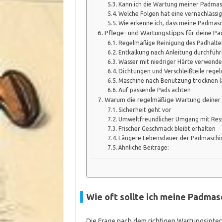
Kann ich die Wartung meiner Padmas
Welche Folgen hat eine vernachlässi
Wie erkenne ich, dass meine Padmas
Pflege- und Wartungstipps für deine P
Regelmäßige Reinigung des Padhalte
Entkalkung nach Anleitung durchfüh
Wasser mit niedriger Härte verwende
Dichtungen und Verschleißteile rege
Maschine nach Benutzung trocknen l
Auf passende Pads achten
Warum die regelmäßige Wartung deiner 
Sicherheit geht vor
Umweltfreundlicher Umgang mit Res
Frischer Geschmack bleibt erhalten
Längere Lebensdauer der Padmaschi
Ähnliche Beiträge:
Wie oft sollte ich meine Padmas
Die Frage nach dem richtigen Wartungsinterv