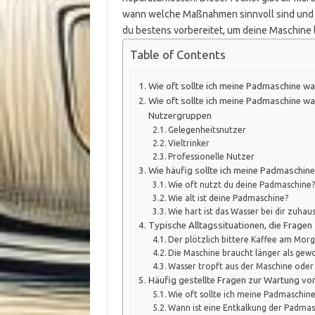
wann welche Maßnahmen sinnvoll sind und we
du bestens vorbereitet, um deine Maschine 
Table of Contents
Wie oft sollte ich meine Padmaschine wa
Wie oft sollte ich meine Padmaschine w
Nutzergruppen
Gelegenheitsnutzer
Vieltrinker
Professionelle Nutzer
Wie häufig sollte ich meine Padmaschine
Wie oft nutzt du deine Padmaschine
Wie alt ist deine Padmaschine?
Wie hart ist das Wasser bei dir zuhau
Typische Alltagssituationen, die Frage
Der plötzlich bittere Kaffee am Mor
Die Maschine braucht länger als gew
Wasser tropft aus der Maschine ode
Häufig gestellte Fragen zur Wartung v
Wie oft sollte ich meine Padmaschine
Wann ist eine Entkalkung der Padma