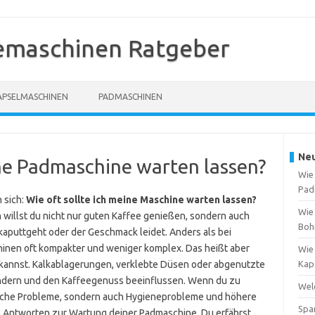
emaschinen Ratgeber
APSELMASCHINEN
PADMASCHINEN
Neu
ine Padmaschine warten lassen?
Wie
Pad
 sich:
Wie oft sollte ich meine Maschine warten lassen?
Wie
ch willst du nicht nur guten Kaffee genießen, sondern auch
Boh
kaputtgeht oder der Geschmack leidet. Anders als bei
inen oft kompakter und weniger komplex. Das heißt aber
Wie 
 kannst. Kalkablagerungen, verklebte Düsen oder abgenutzte
Kap
indern und den Kaffeegenuss beeinflussen. Wenn du zu
Welc
hnische Probleme, sondern auch Hygieneprobleme und höhere
Spa
are Antworten zur Wartung deiner Padmaschine. Du erfährst,