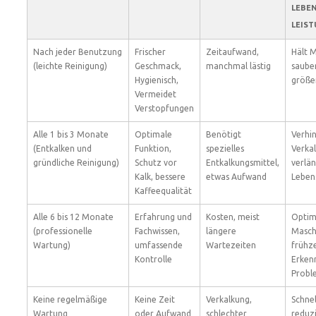
LEBE
LEIS
Nach jeder Benutzung
Frischer
Zeitaufwand,
Hält 
(leichte Reinigung)
Geschmack,
manchmal lästig
sauber
Hygienisch,
größe
Vermeidet
Verstopfungen
Alle 1 bis 3 Monate
Optimale
Benötigt
Verhi
(Entkalken und
Funktion,
spezielles
Verka
gründliche Reinigung)
Schutz vor
Entkalkungsmittel,
verlä
Kalk, bessere
etwas Aufwand
Leben
Kaffeequalität
Alle 6 bis 12 Monate
Erfahrung und
Kosten, meist
Optim
(professionelle
Fachwissen,
längere
Masch
Wartung)
umfassende
Wartezeiten
frühze
Kontrolle
Erken
Probl
Keine regelmäßige
Keine Zeit
Verkalkung,
Schnel
Wartung
oder Aufwand
schlechter
reduz