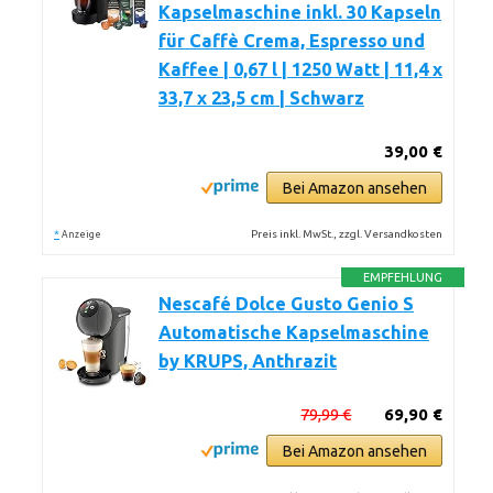
Kapselmaschine inkl. 30 Kapseln
für Caffè Crema, Espresso und
Kaffee | 0,67 l | 1250 Watt | 11,4 x
33,7 x 23,5 cm | Schwarz
39,00 €
Bei Amazon ansehen
*
Preis inkl. MwSt., zzgl. Versandkosten
Anzeige
EMPFEHLUNG
Nescafé Dolce Gusto Genio S
Automatische Kapselmaschine
by KRUPS, Anthrazit
79,99 €
69,90 €
Bei Amazon ansehen