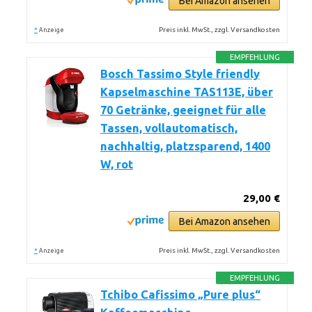
Bei Amazon ansehen
*
Preis inkl. MwSt., zzgl. Versandkosten
Anzeige
EMPFEHLUNG
Bosch Tassimo Style friendly
Kapselmaschine TAS113E, über
70 Getränke, geeignet für alle
Tassen, vollautomatisch,
nachhaltig, platzsparend, 1400
W, rot
29,00 €
Bei Amazon ansehen
*
Preis inkl. MwSt., zzgl. Versandkosten
Anzeige
EMPFEHLUNG
Tchibo Cafissimo „Pure plus“