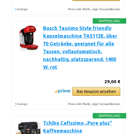
*
Preis inkl. MwSt., zzgl. Versandkosten
Anzeige
EMPFEHLUNG
Bosch Tassimo Style friendly
Kapselmaschine TAS113E, über
70 Getränke, geeignet für alle
Tassen, vollautomatisch,
nachhaltig, platzsparend, 1400
W, rot
29,00 €
Bei Amazon ansehen
*
Preis inkl. MwSt., zzgl. Versandkosten
Anzeige
EMPFEHLUNG
Tchibo Cafissimo „Pure plus“
Kaffeemaschine