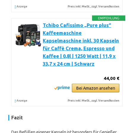
*
Preis inkl. MwSt., zzgl. Versandkosten
Anzeige
EMPFEHLUNG
Tchibo Cafissimo „Pure plus“
Kaffeemaschine
Kapselmaschine inkl. 30 Kapseln
für Caffè Crema, Espresso und
Kaffee | 0,8l | 1250 Watt | 11,9 x
33,7 x 24 cm | Schwarz
44,00 €
Bei Amazon ansehen
*
Preis inkl. MwSt., zzgl. Versandkosten
Anzeige
Fazit
Das Befüllen eigener Kapseln ist besonders für Genießer,