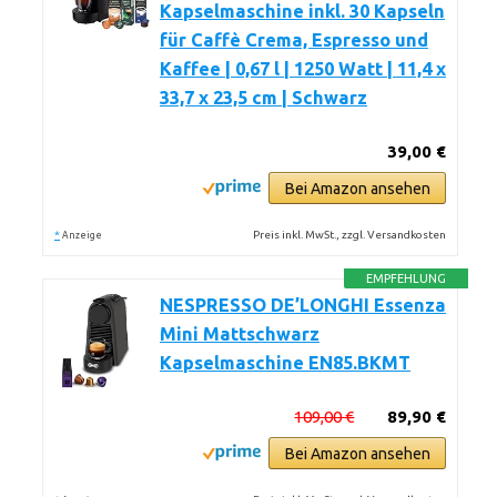
Kapselmaschine inkl. 30 Kapseln
für Caffè Crema, Espresso und
Kaffee | 0,67 l | 1250 Watt | 11,4 x
33,7 x 23,5 cm | Schwarz
39,00 €
Bei Amazon ansehen
*
Preis inkl. MwSt., zzgl. Versandkosten
Anzeige
EMPFEHLUNG
NESPRESSO DE’LONGHI Essenza
Mini Mattschwarz
Kapselmaschine EN85.BKMT
109,00 €
89,90 €
Bei Amazon ansehen