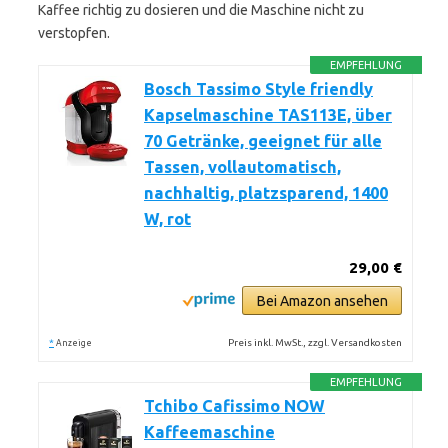
Kaffee richtig zu dosieren und die Maschine nicht zu
verstopfen.
EMPFEHLUNG
Bosch Tassimo Style friendly
Kapselmaschine TAS113E, über
70 Getränke, geeignet für alle
Tassen, vollautomatisch,
nachhaltig, platzsparend, 1400
W, rot
29,00 €
Bei Amazon ansehen
*
Preis inkl. MwSt., zzgl. Versandkosten
Anzeige
EMPFEHLUNG
Tchibo Cafissimo NOW
Kaffeemaschine