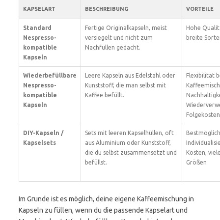
KAPSELART
BESCHREIBUNG
VORTEILE
Standard
Fertige Originalkapseln, meist
Hohe Qualitä
Nespresso-
versiegelt und nicht zum
breite Sort
kompatible
Nachfüllen gedacht.
Kapseln
Wiederbefüllbare
Leere Kapseln aus Edelstahl oder
Flexibilität 
Nespresso-
Kunststoff, die man selbst mit
Kaffeemisch
kompatible
Kaffee befüllt.
Nachhaltigk
Kapseln
Wiederverwe
Folgekosten
DIY-Kapseln /
Sets mit leeren Kapselhüllen, oft
Bestmöglic
Kapselsets
aus Aluminium oder Kunststoff,
Individualis
die du selbst zusammensetzt und
Kosten, viel
befüllst.
Größen
Im Grunde ist es möglich, deine eigene Kaffeemischung in
Kapseln zu füllen, wenn du die passende Kapselart und