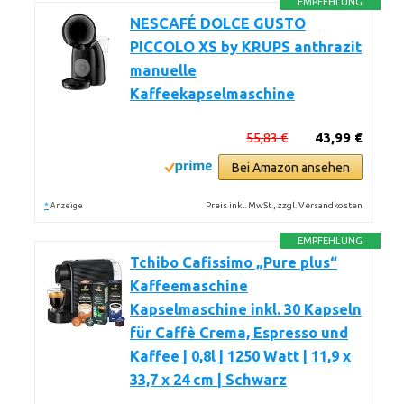
EMPFEHLUNG
NESCAFÉ DOLCE GUSTO
PICCOLO XS by KRUPS anthrazit
manuelle
Kaffeekapselmaschine
55,83 €
43,99 €
Bei Amazon ansehen
*
Preis inkl. MwSt., zzgl. Versandkosten
Anzeige
EMPFEHLUNG
Tchibo Cafissimo „Pure plus“
Kaffeemaschine
Kapselmaschine inkl. 30 Kapseln
für Caffè Crema, Espresso und
Kaffee | 0,8l | 1250 Watt | 11,9 x
33,7 x 24 cm | Schwarz