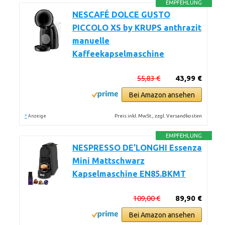
EMPFEHLUNG
NESCAFÉ DOLCE GUSTO
PICCOLO XS by KRUPS anthrazit
manuelle
Kaffeekapselmaschine
55,83 €
43,99 €
Bei Amazon ansehen
*
Preis inkl. MwSt., zzgl. Versandkosten
Anzeige
EMPFEHLUNG
NESPRESSO DE’LONGHI Essenza
Mini Mattschwarz
Kapselmaschine EN85.BKMT
109,00 €
89,90 €
Bei Amazon ansehen