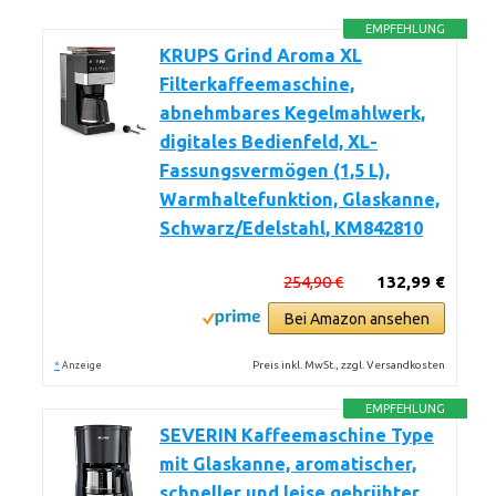
EMPFEHLUNG
KRUPS Grind Aroma XL
Filterkaffeemaschine,
abnehmbares Kegelmahlwerk,
digitales Bedienfeld, XL-
Fassungsvermögen (1,5 L),
Warmhaltefunktion, Glaskanne,
Schwarz/Edelstahl, KM842810
254,90 €
132,99 €
Bei Amazon ansehen
*
Preis inkl. MwSt., zzgl. Versandkosten
Anzeige
EMPFEHLUNG
SEVERIN Kaffeemaschine Type
mit Glaskanne, aromatischer,
schneller und leise gebrühter