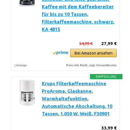
Kaffee mit dem Kaffeebereiter
für bis zu 10 Tassen,
Filterkaffeemaschine, schwarz,
KA 4815
54,99 €
27,99 €
Bei Amazon ansehen
*
Preis inkl. MwSt., zzgl. Versandkosten
Anzeige
EMPFEHLUNG
Krups Filterkaffeemaschine
ProAroma, Glaskanne,
Warmhaltefunktion,
Automatische Abschaltung, 10
Tassen, 1.050 W, Weiß, F30901
33,99 €