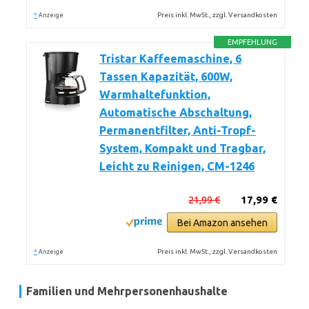
*
Preis inkl. MwSt., zzgl. Versandkosten
Anzeige
EMPFEHLUNG
Tristar Kaffeemaschine, 6
Tassen Kapazität, 600W,
Warmhaltefunktion,
Automatische Abschaltung,
Permanentfilter, Anti-Tropf-
System, Kompakt und Tragbar,
Leicht zu Reinigen, CM-1246
21,99 €
17,99 €
Bei Amazon ansehen
*
Preis inkl. MwSt., zzgl. Versandkosten
Anzeige
Familien und Mehrpersonenhaushalte