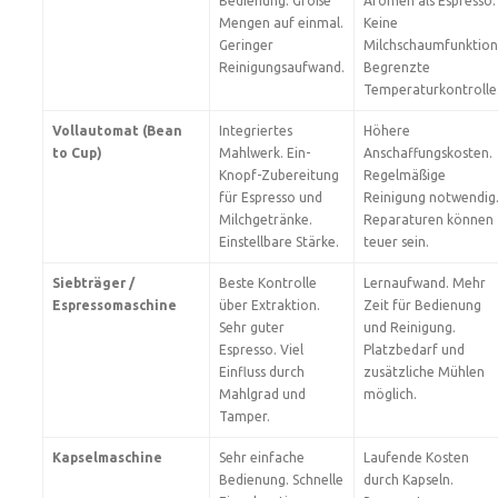
Bedienung. Große
Aromen als Espresso.
Mengen auf einmal.
Keine
Geringer
Milchschaumfunktion
Reinigungsaufwand.
Begrenzte
Temperaturkontrolle
Vollautomat (Bean
Integriertes
Höhere
to Cup)
Mahlwerk. Ein-
Anschaffungskosten.
Knopf-Zubereitung
Regelmäßige
für Espresso und
Reinigung notwendig
Milchgetränke.
Reparaturen können
Einstellbare Stärke.
teuer sein.
Siebträger /
Beste Kontrolle
Lernaufwand. Mehr
Espressomaschine
über Extraktion.
Zeit für Bedienung
Sehr guter
und Reinigung.
Espresso. Viel
Platzbedarf und
Einfluss durch
zusätzliche Mühlen
Mahlgrad und
möglich.
Tamper.
Kapselmaschine
Sehr einfache
Laufende Kosten
Bedienung. Schnelle
durch Kapseln.