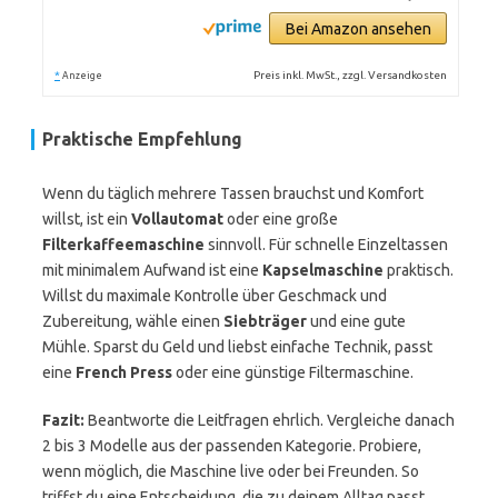
Bei Amazon ansehen
*
Preis inkl. MwSt., zzgl. Versandkosten
Anzeige
Praktische Empfehlung
Wenn du täglich mehrere Tassen brauchst und Komfort
willst, ist ein
Vollautomat
oder eine große
Filterkaffeemaschine
sinnvoll. Für schnelle Einzeltassen
mit minimalem Aufwand ist eine
Kapselmaschine
praktisch.
Willst du maximale Kontrolle über Geschmack und
Zubereitung, wähle einen
Siebträger
und eine gute
Mühle. Sparst du Geld und liebst einfache Technik, passt
eine
French Press
oder eine günstige Filtermaschine.
Fazit:
Beantworte die Leitfragen ehrlich. Vergleiche danach
2 bis 3 Modelle aus der passenden Kategorie. Probiere,
wenn möglich, die Maschine live oder bei Freunden. So
triffst du eine Entscheidung, die zu deinem Alltag passt.