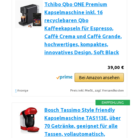
Tchibo Qbo ONE Premium
Kapselmaschine inkl. 16
recyclebaren Qbo
Kaffeekapseln für Espresso,
Caffè Crema und Caffè Grande,
hochwertiges, kompaktes,
innovatives Design, Soft Black
39,00 €
Bei Amazon ansehen
*
Preis inkl. MwSt., zzgl. Versandkosten
Anzeige
EMPFEHLUNG
Bosch Tassimo Style friendly
Kapselmaschine TAS113E, über
70 Getränke, geeignet für alle
Tassen, vollautomatisch,