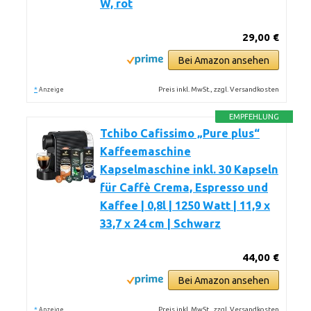
W, rot
29,00 €
Bei Amazon ansehen
*
Preis inkl. MwSt., zzgl. Versandkosten
Anzeige
EMPFEHLUNG
Tchibo Cafissimo „Pure plus“
Kaffeemaschine
Kapselmaschine inkl. 30 Kapseln
für Caffè Crema, Espresso und
Kaffee | 0,8l | 1250 Watt | 11,9 x
33,7 x 24 cm | Schwarz
44,00 €
Bei Amazon ansehen
*
Preis inkl. MwSt., zzgl. Versandkosten
Anzeige