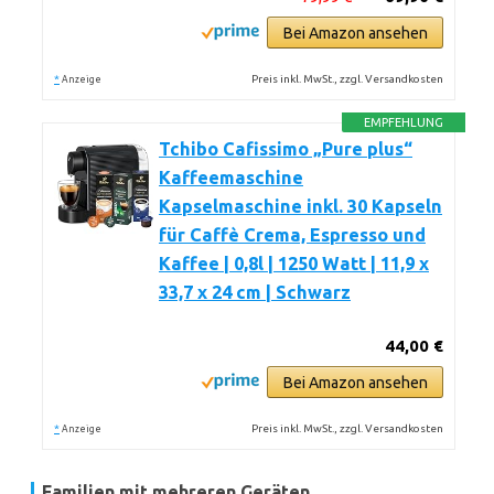
Bei Amazon ansehen
*
Preis inkl. MwSt., zzgl. Versandkosten
Anzeige
EMPFEHLUNG
Tchibo Cafissimo „Pure plus“
Kaffeemaschine
Kapselmaschine inkl. 30 Kapseln
für Caffè Crema, Espresso und
Kaffee | 0,8l | 1250 Watt | 11,9 x
33,7 x 24 cm | Schwarz
44,00 €
Bei Amazon ansehen
*
Preis inkl. MwSt., zzgl. Versandkosten
Anzeige
Familien mit mehreren Geräten