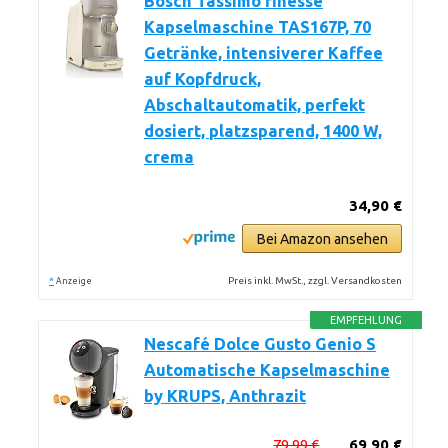
Bosch Tassimo finesse
Kapselmaschine TAS167P, 70
Getränke, intensiverer Kaffee
auf Kopfdruck,
Abschaltautomatik, perfekt
dosiert, platzsparend, 1400 W,
crema
34,90 €
Bei Amazon ansehen
*
Preis inkl. MwSt., zzgl. Versandkosten
Anzeige
EMPFEHLUNG
Nescafé Dolce Gusto Genio S
Automatische Kapselmaschine
by KRUPS, Anthrazit
79,99 €
69,90 €