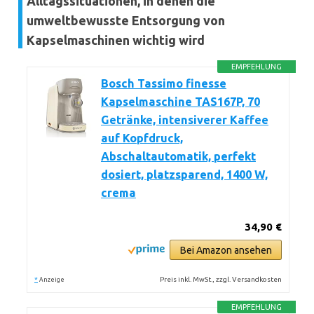
Alltagssituationen, in denen die
umweltbewusste Entsorgung von
Kapselmaschinen wichtig wird
EMPFEHLUNG
Bosch Tassimo finesse
Kapselmaschine TAS167P, 70
Getränke, intensiverer Kaffee
auf Kopfdruck,
Abschaltautomatik, perfekt
dosiert, platzsparend, 1400 W,
crema
34,90 €
Bei Amazon ansehen
*
Preis inkl. MwSt., zzgl. Versandkosten
Anzeige
EMPFEHLUNG