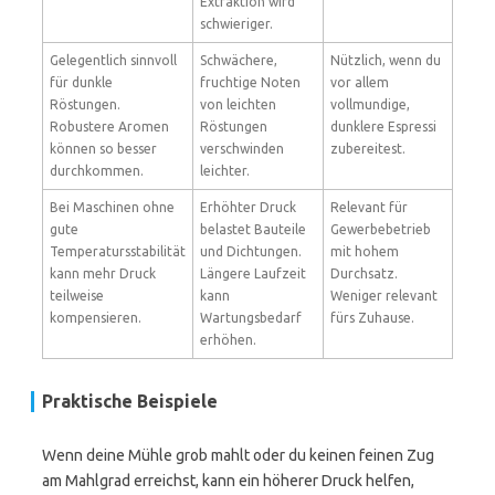
Extraktion wird
schwieriger.
Gelegentlich sinnvoll
Schwächere,
Nützlich, wenn du
für dunkle
fruchtige Noten
vor allem
Röstungen.
von leichten
vollmundige,
Robustere Aromen
Röstungen
dunklere Espressi
können so besser
verschwinden
zubereitest.
durchkommen.
leichter.
Bei Maschinen ohne
Erhöhter Druck
Relevant für
gute
belastet Bauteile
Gewerbebetrieb
Temperatursstabilität
und Dichtungen.
mit hohem
kann mehr Druck
Längere Laufzeit
Durchsatz.
teilweise
kann
Weniger relevant
kompensieren.
Wartungsbedarf
fürs Zuhause.
erhöhen.
Praktische Beispiele
Wenn deine Mühle grob mahlt oder du keinen feinen Zug
am Mahlgrad erreichst, kann ein höherer Druck helfen,