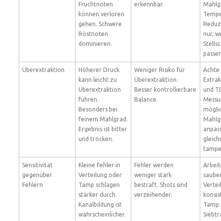
Fruchtnoten
erkennbar.
Mahlg
können verloren
Tempe
gehen. Schwere
Reduz
Röstnoten
nur, 
dominieren.
Stells
passen
Überextraktion
Höherer Druck
Weniger Risiko für
Achte
kann leicht zu
Überextraktion.
Extrak
Überextraktion
Besser kontrollierbare
und T
führen.
Balance.
Messu
Besonders bei
möglic
feinem Mahlgrad.
Mahlg
Ergebnis ist bitter
anpas
und trocken.
gleic
tampe
Sensitivität
Kleine Fehler in
Fehler werden
Arbeit
gegenüber
Verteilung oder
weniger stark
saube
Fehlern
Tamp schlagen
bestraft. Shots sind
Vertei
stärker durch.
verzeihender.
konsi
Kanalbildung ist
Tamp.
wahrscheinlicher.
Siebtr