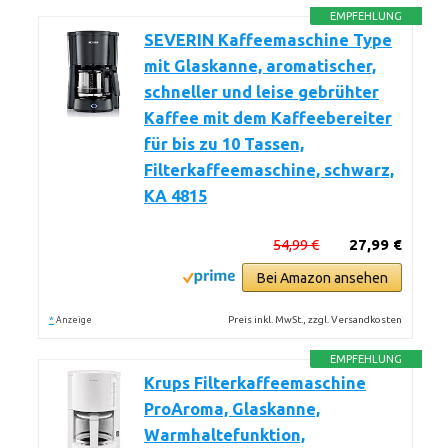
EMPFEHLUNG
SEVERIN Kaffeemaschine Type
mit Glaskanne, aromatischer,
schneller und leise gebrühter
Kaffee mit dem Kaffeebereiter
für bis zu 10 Tassen,
Filterkaffeemaschine, schwarz,
KA 4815
54,99 €
27,99 €
Bei Amazon ansehen
*
Preis inkl. MwSt., zzgl. Versandkosten
Anzeige
EMPFEHLUNG
Krups Filterkaffeemaschine
ProAroma, Glaskanne,
Warmhaltefunktion,