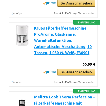
Bei Amazon ansehen
*
Preis inkl. MwSt., zzgl. Versandkosten
Anzeige
EMPFEHLUNG
Krups Filterkaffeemaschine
ProAroma, Glaskanne,
Warmhaltefunktion,
Automatische Abschaltung, 10
Tassen, 1.050 W, Weiß, F30901
33,99 €
Bei Amazon ansehen
*
Preis inkl. MwSt., zzgl. Versandkosten
Anzeige
EMPFEHLUNG
Melitta Look Therm Perfection –
Filterkaffeemaschine mit