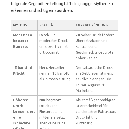
folgende Gegenüberstellung hilft dir, gängige Mythen zu
erkennen und richtig einzuordnen.
MYTHOS
REALITÄT
KURZBEGRÜNDUNG
Mehr Bar =
Falsch. Ein
Zu hoher Druck fördert
besserer
moderater Druck
Überextraktion und
Espresso
um etwa
9 bar
ist
Kanalbildung.
oft optimal.
Geschmack leidet trotz
hoher Zahlen.
15 bar sind
Nein. Hersteller
Der tatsächliche Druck
Pflicht
nennen 15 bar oft
am Siebträger ist meist
als Pumpenleistung.
deutlich niedriger. Die
15-bar-Angabe ist
Marketing.
Höherer
Nur begrenzt.
Gleichmäßiger Mahlgrad
Druck
Druck kann
ist entscheidend für
kompensiert
Flussprobleme
gleichmäßige Extraktion.
eine
mildern, ersetzt
Druck hilft nur
schlechte
aber keine feine
kurzfristig.
Mühle
Mühle.