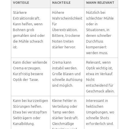
VORTEILE
NACHTEILE
WANN RELEVANT
Stärkere
Höhere
Nützlich bei
Extraktionskraft.
Wahrscheinlichkeit
schlechter Mühle
Kann helfen, wenn
für
oder in
Bohnen grob
Überextraktion.
Situationen, in
gemahlen sind oder
Bittere, trockene
denen schneller
die Mühle schwach
Noten treten
Durchfluss
ist.
stärker hervor.
kompensiert
werden muss.
Kann dicker wirkende
Crema kann
Relevant, wenn
Crema erzeugen.
instabil werden.
Optik wichtig ist,
Kurzfristig bessere
Große Blasen und
etwa im Verkauf.
Optik der Tasse.
schnelle Auflösung
Nicht
sind möglich.
entscheidend für
Geschmack allein.
Kann bei kurzzeitigen
Kleine Fehler in
Interessant in
Störungen helfen.
Verteilung oder
hektischen
Etwa bei verstopften
Tamp werden
Umgebungen, wo
Siebträgern oder
stärker bestraft.
schnelle Shots
Kanalbildung.
Gleichmäßige
erforderlich sind.