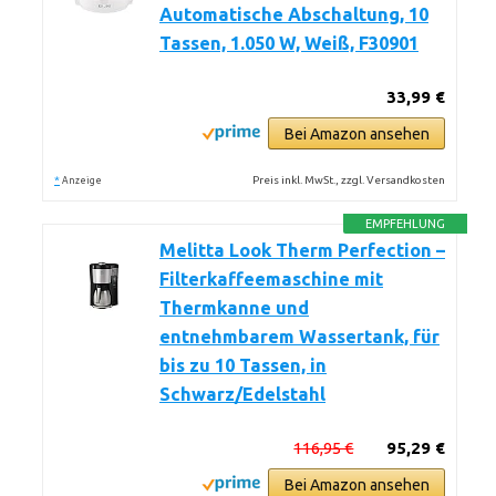
Automatische Abschaltung, 10
Tassen, 1.050 W, Weiß, F30901
33,99 €
Bei Amazon ansehen
*
Preis inkl. MwSt., zzgl. Versandkosten
Anzeige
EMPFEHLUNG
Melitta Look Therm Perfection –
Filterkaffeemaschine mit
Thermkanne und
entnehmbarem Wassertank, für
bis zu 10 Tassen, in
Schwarz/Edelstahl
116,95 €
95,29 €
Bei Amazon ansehen