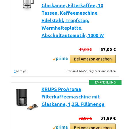
Glaskanne, Filterkaffee, 10
Tassen, Kaffeemaschine
Edelstahl, Tropfstop,
Warmhalteplatte,
Abschaltautomatik, 1000 W
47,00 €
37,00 €
Bei Amazon ansehen
*
Preis inkl. MwSt., zzgl. Versandkosten
Anzeige
EMPFEHLUNG
KRUPS ProAroma
Filterkaffeemaschine mit
Glaskanne, 1,25L Füllmenge
32,89 €
31,89 €
Bei Amazon ansehen