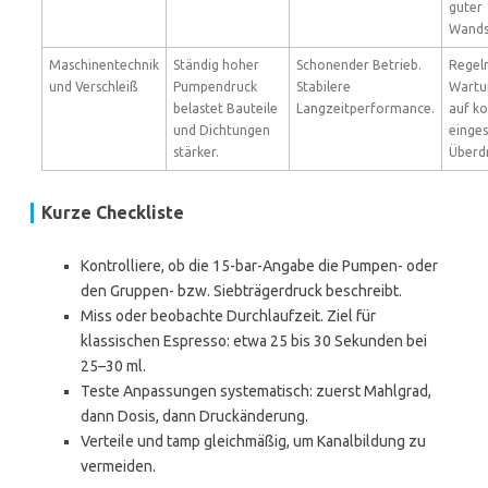
guter
Wandst
Maschinentechnik
Ständig hoher
Schonender Betrieb.
Regel
und Verschleiß
Pumpendruck
Stabilere
Wartu
belastet Bauteile
Langzeitperformance.
auf ko
und Dichtungen
einges
stärker.
Überdr
Kurze Checkliste
Kontrolliere, ob die 15-bar-Angabe die Pumpen- oder
den Gruppen- bzw. Siebträgerdruck beschreibt.
Miss oder beobachte Durchlaufzeit. Ziel für
klassischen Espresso: etwa 25 bis 30 Sekunden bei
25–30 ml.
Teste Anpassungen systematisch: zuerst Mahlgrad,
dann Dosis, dann Druckänderung.
Verteile und tamp gleichmäßig, um Kanalbildung zu
vermeiden.