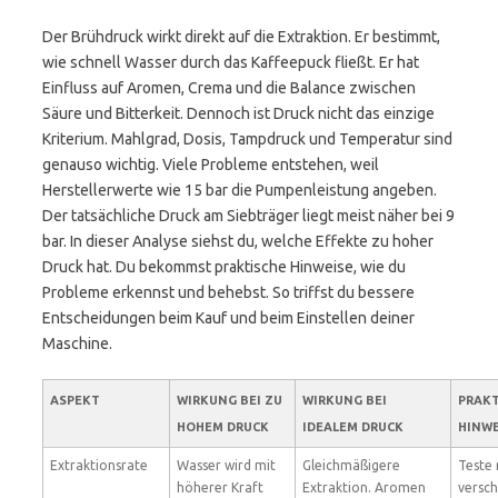
Der Brühdruck wirkt direkt auf die Extraktion. Er bestimmt,
wie schnell Wasser durch das Kaffeepuck fließt. Er hat
Einfluss auf Aromen, Crema und die Balance zwischen
Säure und Bitterkeit. Dennoch ist Druck nicht das einzige
Kriterium. Mahlgrad, Dosis, Tampdruck und Temperatur sind
genauso wichtig. Viele Probleme entstehen, weil
Herstellerwerte wie 15 bar die Pumpenleistung angeben.
Der tatsächliche Druck am Siebträger liegt meist näher bei 9
bar. In dieser Analyse siehst du, welche Effekte zu hoher
Druck hat. Du bekommst praktische Hinweise, wie du
Probleme erkennst und behebst. So triffst du bessere
Entscheidungen beim Kauf und beim Einstellen deiner
Maschine.
ASPEKT
WIRKUNG BEI ZU
WIRKUNG BEI
PRAKT
HOHEM DRUCK
IDEALEM DRUCK
HINWE
Extraktionsrate
Wasser wird mit
Gleichmäßigere
Teste 
höherer Kraft
Extraktion. Aromen
versc