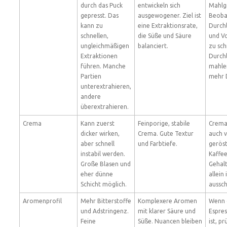
durch das Puck
entwickeln sich
Mahlg
gepresst. Das
ausgewogener. Ziel ist
Beoba
kann zu
eine Extraktionsrate,
Durchl
schnellen,
die Süße und Säure
und V
ungleichmäßigen
balanciert.
zu sc
Extraktionen
Durch
führen. Manche
mahle
Partien
mehr 
unterextrahieren,
andere
überextrahieren.
Crema
Kann zuerst
Feinporige, stabile
Crema
dicker wirken,
Crema. Gute Textur
auch v
aber schnell
und Farbtiefe.
gerös
instabil werden.
Kaffe
Große Blasen und
Gehalt
eher dünne
allein 
Schicht möglich.
aussc
Aromenprofil
Mehr Bitterstoffe
Komplexere Aromen
Wenn 
und Adstringenz.
mit klarer Säure und
Espres
Feine
Süße. Nuancen bleiben
ist, pr